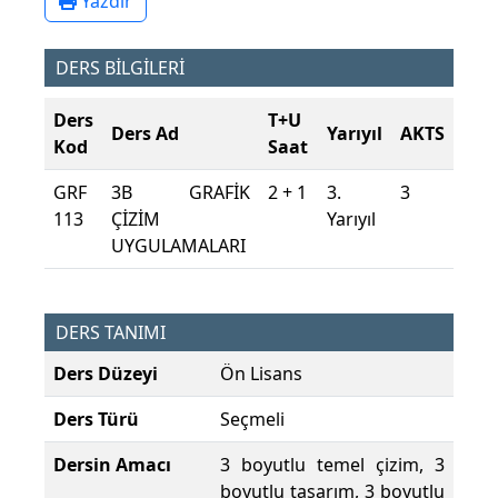
Yazdır
DERS BİLGİLERİ
Ders
T+U
Ders Ad
Yarıyıl
AKTS
Kod
Saat
GRF
3B GRAFİK
2 + 1
3.
3
113
ÇİZİM
Yarıyıl
UYGULAMALARI
DERS TANIMI
Ders Düzeyi
Ön Lisans
Ders Türü
Seçmeli
Dersin Amacı
3 boyutlu temel çizim, 3
boyutlu tasarım, 3 boyutlu