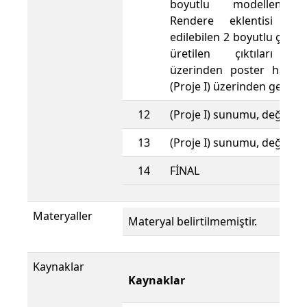
boyutlu modelleme,
Rendere eklentisi ile 
edilebilen 2 boyutlu çıktıl
üretilen çıktıları P
üzerinden poster haline
(Proje I) üzerinden gelişti
12
(Proje I) sunumu, değerle
13
(Proje I) sunumu, değerle
14
FİNAL
Materyaller
Materyal belirtilmemiştir.
Kaynaklar
K
Kaynaklar
Di