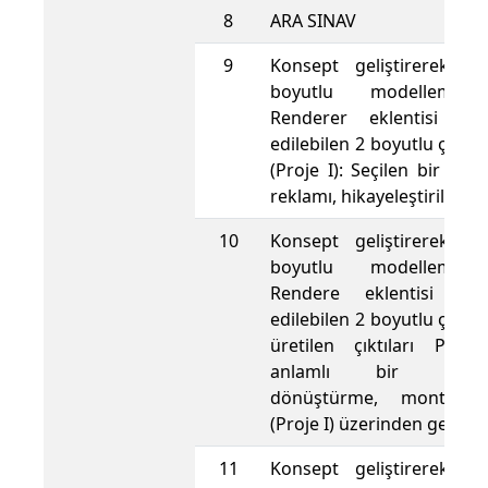
8
ARA SINAV
9
Konsept geliştirerek bi
boyutlu modelleme,
Renderer eklentisi ile
edilebilen 2 boyutlu çıktıl
(Proje I): Seçilen bir ürün
reklamı, hikayeleştirilmesi.
10
Konsept geliştirerek bi
boyutlu modelleme,
Rendere eklentisi ile 
edilebilen 2 boyutlu çıktıl
üretilen çıktıları Phot
anlamlı bir kompo
dönüştürme, montaj tek
(Proje I) üzerinden gelişti
11
Konsept geliştirerek bi