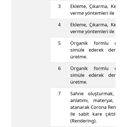
3
Ekleme, Çıkarma, Kesiştir
verme yöntemleri ile obje
4
Ekleme, Çıkarma, Kesiştir
verme yöntemleri ile obje
5
Organik formlu obje 
simüle ederek deneysel
üretme.
6
Organik formlu obje 
simüle ederek deneysel
üretme.
7
Sahne oluşturmak, bileş
anlatımı, materyal, ışı
atanarak Corona Renderer 
ile sabit kare çıktıları 
(Rendering).