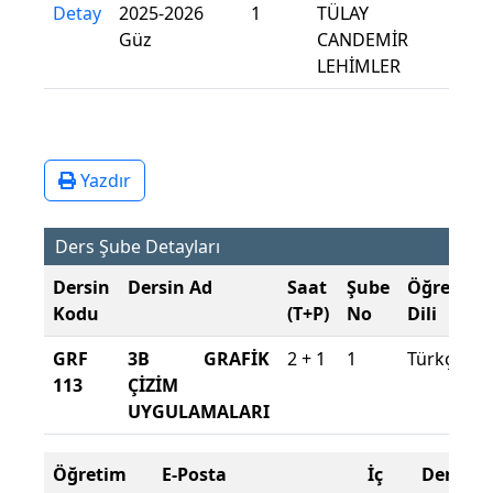
Detay
2025-2026
1
TÜLAY
Güz
CANDEMİR
LEHİMLER
Yazdır
Ders Şube Detayları
Dersin
Dersin Ad
Saat
Şube
Öğretim
Kodu
(T+P)
No
Dili
GRF
3B GRAFİK
2 + 1
1
Türkçe
113
ÇİZİM
UYGULAMALARI
Öğretim
E-Posta
İç
Ders