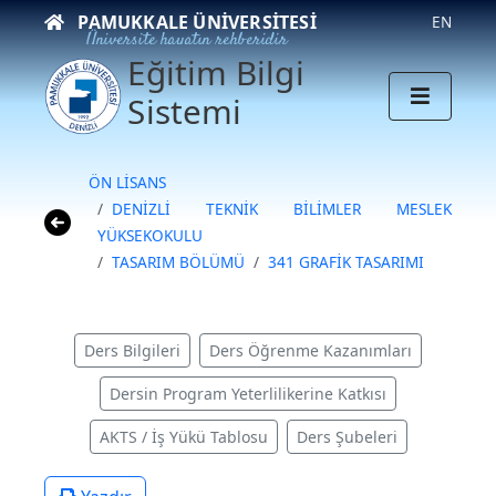
PAMUKKALE ÜNIVERSITESI
EN
Üniversite hayatın rehberidir
Eğitim Bilgi
Sistemi
ÖN LİSANS
DENİZLİ TEKNİK BİLİMLER MESLEK
YÜKSEKOKULU
TASARIM BÖLÜMÜ
341 GRAFİK TASARIMI
Ders Bilgileri
Ders Öğrenme Kazanımları
Dersin Program Yeterlilikerine Katkısı
AKTS / İş Yükü Tablosu
Ders Şubeleri