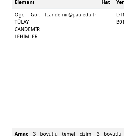
Elemanı
Hat
Yeri
Öğr. Gör.
tcandemir@pau.edu.tr
DTMYO
TÜLAY
B0106
CANDEMİR
LEHİMLER
Amaç
3 boyutlu temel çizim, 3 boyutlu