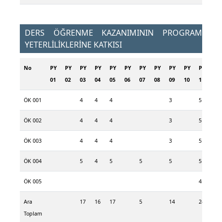
DERS ÖĞRENME KAZANIMININ PROGRAM
YETERLİLİKLERİNE KATKISI
No
PY
PY
PY
PY
PY
PY
PY
PY
PY
PY
PY
PY
01
02
03
04
05
06
07
08
09
10
11
12
ÖK 001
4
4
4
3
5
5
ÖK 002
4
4
4
3
5
5
ÖK 003
4
4
4
3
5
5
ÖK 004
5
4
5
5
5
5
5
ÖK 005
4
5
Ara
17
16
17
5
14
24
25
Toplam