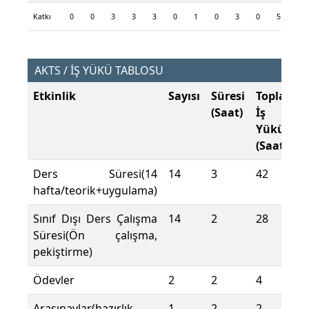
Katkı
0
0
3
3
3
0
1
0
3
0
5
5
AKTS / İŞ YÜKÜ TABLOSU
Etkinlik
Sayısı
Süresi
Toplam
(Saat)
İş
Yükü
(Saat)
Ders Süresi(14
14
3
42
hafta/teorik+uygulama)
Sınıf Dışı Ders Çalışma
14
2
28
Süresi(Ön çalışma,
pekiştirme)
Ödevler
2
2
4
Arasınavlar(hazırlık
1
2
2