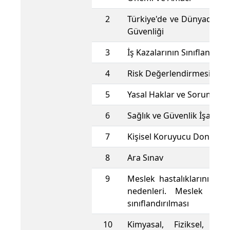
2
Türkiye'de ve Dünyada İş 
Güvenliği
3
İş Kazalarının Sınıflandırıl
4
Risk Değerlendirmesi ve K
5
Yasal Haklar ve Sorumlulu
6
Sağlık ve Güvenlik İşaretle
7
Kişisel Koruyucu Donanım
8
Ara Sınav
9
Meslek hastalıklarının ta
nedenleri. Meslek hastal
sınıflandırılması
10
Kimyasal, Fiziksel, Biy