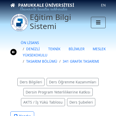
PAMUKKALE ÜNIVERSITESI
EN
Üniversite hayatın rehberidir
Eğitim Bilgi
Sistemi
ÖN LİSANS
DENİZLİ TEKNİK BİLİMLER MESLEK
YÜKSEKOKULU
TASARIM BÖLÜMÜ
341 GRAFİK TASARIMI
Ders Bilgileri
Ders Öğrenme Kazanımları
Dersin Program Yeterlilikerine Katkısı
AKTS / İş Yükü Tablosu
Ders Şubeleri