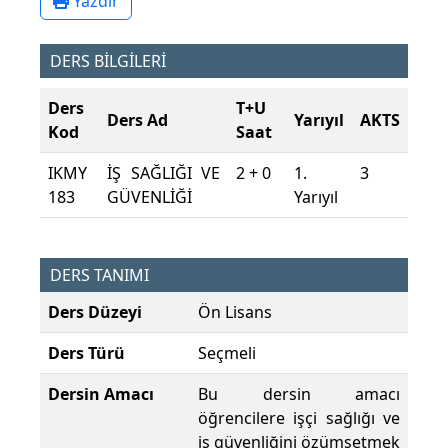
Yazdır
DERS BİLGİLERİ
Ders
T+U
Ders Ad
Yarıyıl
AKTS
Kod
Saat
IKMY
İŞ SAĞLIĞI VE
2 + 0
1.
3
183
GÜVENLİĞİ
Yarıyıl
DERS TANIMI
Ders Düzeyi
Ön Lisans
Ders Türü
Seçmeli
Dersin Amacı
Bu dersin amacı
öğrencilere işçi sağlığı ve
iş güvenliğini özümsetmek