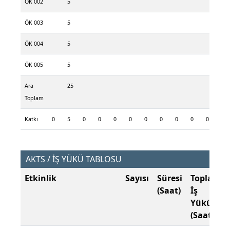
ÖK 002
5
ÖK 003
5
ÖK 004
5
ÖK 005
5
Ara
25
Toplam
Katkı
0
5
0
0
0
0
0
0
0
0
0
0
AKTS / İŞ YÜKÜ TABLOSU
Etkinlik
Sayısı
Süresi
Toplam
(Saat)
İş
Yükü
(Saat)