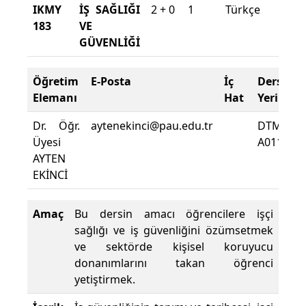
IKMY
İŞ SAĞLIĞI
2 + 0
1
Türkçe
2025
183
VE
202
GÜVENLİĞİ
Güz
Öğretim
E-Posta
İç
Ders
Elemanı
Hat
Yeri
Dr. Öğr.
aytenekinci@pau.edu.tr
DTMYO
Üyesi
A0114
AYTEN
EKİNCİ
Amaç
Bu dersin amacı öğrencilere işçi
sağlığı ve iş güvenliğini özümsetmek
ve sektörde kişisel koruyucu
donanımlarını takan öğrenci
yetiştirmek.