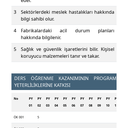
eder.
3
Sektörlerdeki meslek hastalıkları hakkında
bilgi sahibi olur.
4
Fabrikalardaki acil durum planları
hakkında bilgilenir.
5
Sağlık ve güvenlik işaretlerini bilir. Kişisel
koruyucu malzemeleri tanır ve takar.
DERS ÖĞRENME KAZANIMININ PROGRAM
YETERLİLİKLERİNE KATKISI
No
PY
PY
PY
PY
PY
PY
PY
PY
PY
PY
PY
PY
01
02
03
04
05
06
07
08
09
10
11
12
ÖK 001
5