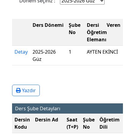
Dönem seçiniz :
Ders Dönemi
Şube
Dersi Veren
No
Öğretim
Elemanı
Detay
2025-2026
1
AYTEN EKİNCİ
Güz
Yazdır
Ders Şube Detayları
Dersin
Dersin Ad
Saat
Şube
Öğretim
Şub
Kodu
(T+P)
No
Dili
Dön