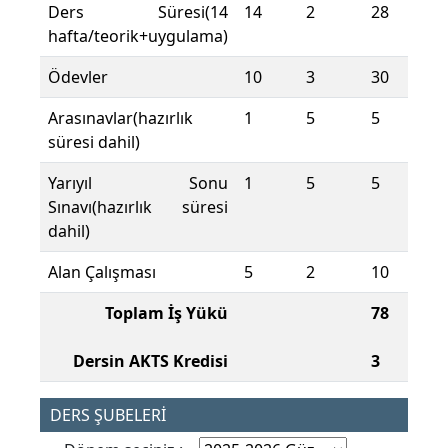
Ders Süresi(14
14
2
28
hafta/teorik+uygulama)
Ödevler
10
3
30
Arasınavlar(hazırlık
1
5
5
süresi dahil)
Yarıyıl Sonu
1
5
5
Sınavı(hazırlık süresi
dahil)
Alan Çalışması
5
2
10
Toplam İş Yükü
78
Dersin AKTS Kredisi
3
DERS ŞUBELERİ