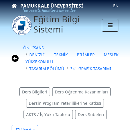
PAMUKKALE ÜNIVERSITESI
EN
Üniversite hayatın rehberidir
Eğitim Bilgi
Sistemi
ÖN LİSANS
DENİZLİ TEKNİK BİLİMLER MESLEK
YÜKSEKOKULU
TASARIM BÖLÜMÜ
341 GRAFİK TASARIMI
Ders Bilgileri
Ders Öğrenme Kazanımları
Dersin Program Yeterlilikerine Katkısı
AKTS / İş Yükü Tablosu
Ders Şubeleri