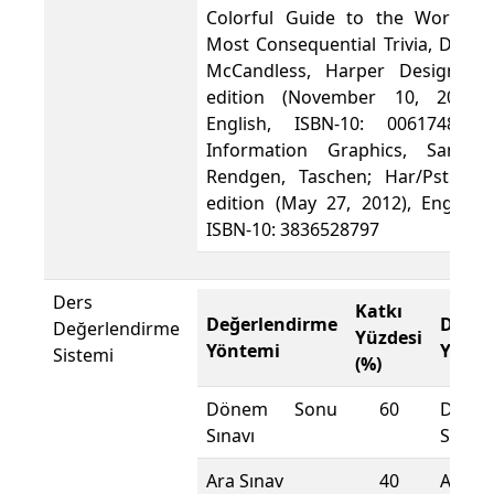
Colorful Guide to the World s
Most Consequential Trivia, David
McCandless, Harper Design; 1
edition (November 10, 2009),
English, ISBN-10: 0061748366
Information Graphics, Sandra
Rendgen, Taschen; Har/Pstr M
edition (May 27, 2012), English,
ISBN-10: 3836528797
Ders
Katkı
Değerlendirme
Değer
Değerlendirme
Yüzdesi
Yöntemi
Yönte
Sistemi
(%)
Dönem Sonu
60
Döne
Sınavı
Sınavı
Ara Sınav
40
Ara Sı