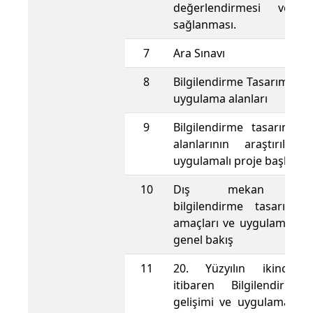
değerlendirmesi ve d
sağlanması.
7
Ara Sınavı
8
Bilgilendirme Tasarımının İ
uygulama alanları
9
Bilgilendirme tasarımın
alanlarının araştırılm
uygulamalı proje başlangıc
10
Dış mekan araçl
bilgilendirme tasarımın
amaçları ve uygulamaları
genel bakış
11
20. Yüzyılın ikinci Ya
itibaren Bilgilendirme
gelişimi ve uygulama ala