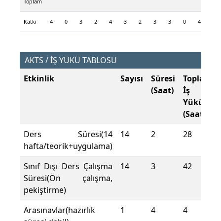
Toplam
Katkı
4
0
3
2
4
3
2
3
3
0
4
4
AKTS / İŞ YÜKÜ TABLOSU
Etkinlik
Sayısı
Süresi
Toplam
(Saat)
İş
Yükü
(Saat)
Ders Süresi(14
14
2
28
hafta/teorik+uygulama)
Sınıf Dışı Ders Çalışma
14
3
42
Süresi(Ön çalışma,
pekiştirme)
Arasınavlar(hazırlık
1
4
4