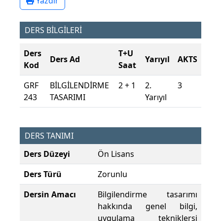
Yazdır
DERS BİLGİLERİ
Ders
T+U
Ders Ad
Yarıyıl
AKTS
Kod
Saat
GRF
BİLGİLENDİRME
2 + 1
2.
3
243
TASARIMI
Yarıyıl
DERS TANIMI
Ders Düzeyi
Ön Lisans
Ders Türü
Zorunlu
Dersin Amacı
Bilgilendirme tasarımı
hakkında genel bilgi,
uygulama tekniklerşi