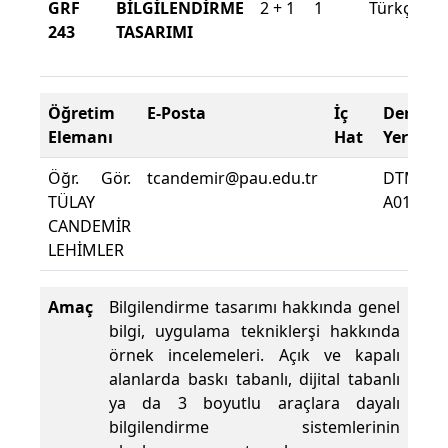
GRF
BİLGİLENDİRME
2 + 1
1
Türkçe
243
TASARIMI
Öğretim
E-Posta
İç
Ders
Elemanı
Hat
Yeri
Öğr. Gör.
tcandemir@pau.edu.tr
DTMYO
TÜLAY
A0109
CANDEMİR
LEHİMLER
Amaç
Bilgilendirme tasarımı hakkında genel
bilgi, uygulama tekniklerşi hakkında
örnek incelemeleri. Açık ve kapalı
alanlarda baskı tabanlı, dijital tabanlı
ya da 3 boyutlu araçlara dayalı
bilgilendirme sistemlerinin