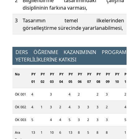
2
Bilgilendirme tasarımındaki çalışma
disiplininin farkına varması,
3
Tasarımın temel ilkelerinden
görselleştirme sürecinde yararlanabilmesi,
DERS ÖĞRENME KAZANIMININ PROGRAM
YETERLİLİKLERİNE KATKISI
No
PY
PY
PY
PY
PY
PY
PY
PY
PY
PY
PY
PY
01
02
03
04
05
06
07
08
09
10
11
12
ÖK 001
4
3
4
2
2
3
2
4
ÖK 002
4
1
3
2
4
3
3
3
2
4
4
ÖK 003
5
4
4
5
3
2
3
3
5
5
Ara
13
1
10
6
13
8
5
8
8
11
13