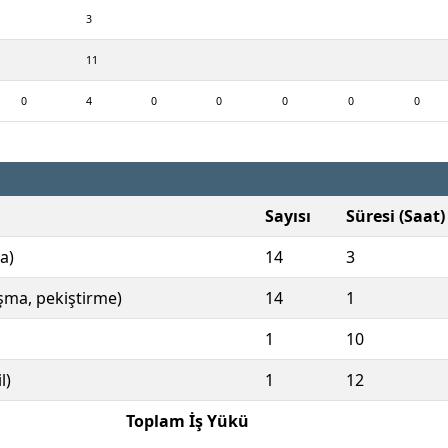
3
11
0
4
0
0
0
0
0
Sayısı
Süresi (Saat)
a)
14
3
ışma, pekiştirme)
14
1
1
10
l)
1
12
Toplam İş Yükü