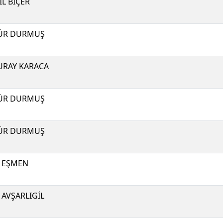
İL BİÇER
ÜR DURMUŞ
RAY KARACA
ÜR DURMUŞ
ÜR DURMUŞ
 EŞMEN
 AVŞARLIGİL