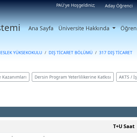
PAÜ'ye Hoşgeldiniz;
Aday Öğrenci
istemi
Ana Sayfa
Üniversite Hakkında
Öğrenc
MESLEK YÜKSEKOKULU
DIŞ TİCARET BÖLÜMÜ
317 DIŞ TİCARET
 Kazanımları
Dersin Program Yeterlilikerine Katkısı
AKTS / İ
T+U Saat