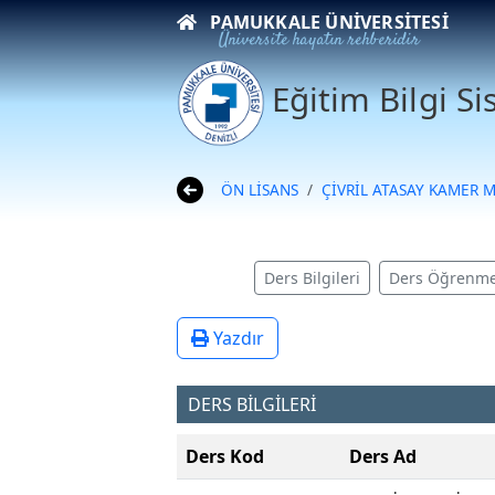
PAMUKKALE ÜNIVERSITESI
Üniversite hayatın rehberidir
Eğitim Bilgi S
ÖN LİSANS
ÇİVRİL ATASAY KAMER 
Ders Bilgileri
Ders Öğrenme
Yazdır
DERS BİLGİLERİ
Ders Kod
Ders Ad