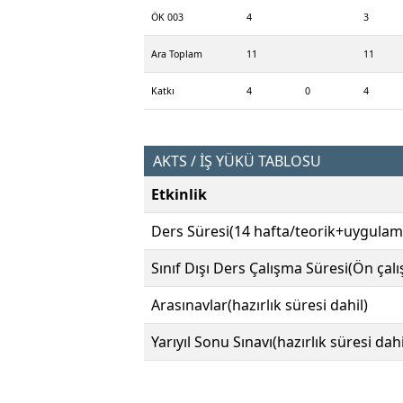
ÖK 003
4
3
Ara Toplam
11
11
Katkı
4
0
4
AKTS / İŞ YÜKÜ TABLOSU
Etkinlik
Ders Süresi(14 hafta/teorik+uygulam
Sınıf Dışı Ders Çalışma Süresi(Ön çal
Arasınavlar(hazırlık süresi dahil)
Yarıyıl Sonu Sınavı(hazırlık süresi dahi