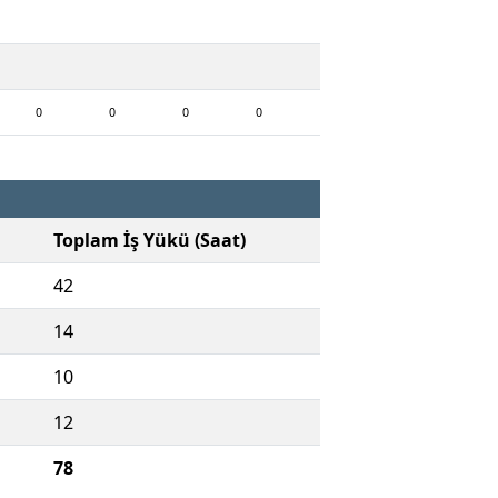
0
0
0
0
Toplam İş Yükü (Saat)
42
14
10
12
78