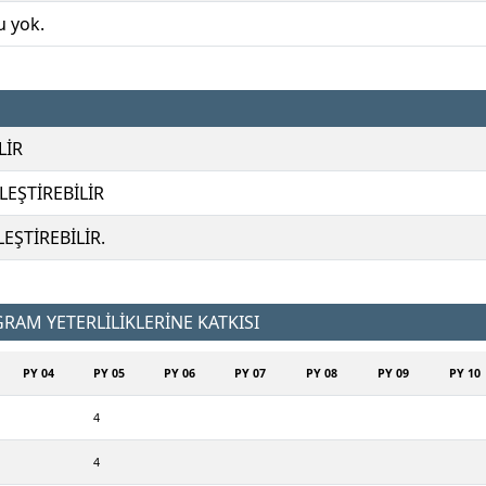
u yok.
LİR
EŞTİREBİLİR
EŞTİREBİLİR.
AM YETERLİLİKLERİNE KATKISI
PY 04
PY 05
PY 06
PY 07
PY 08
PY 09
PY 10
4
4