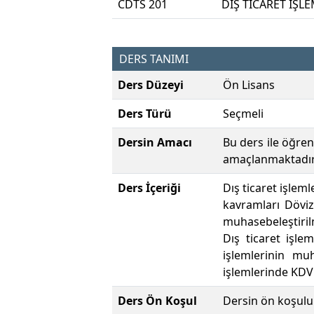
CDTS 201
DIŞ TİCARET İŞL
DERS TANIMI
Ders Düzeyi
Ön Lisans
Ders Türü
Seçmeli
Dersin Amacı
Bu ders ile öğren
amaçlanmaktadır
Ders İçeriği
Dış ticaret işlem
kavramları Döviz
muhasebeleştiril
Dış ticaret işle
işlemlerinin muh
işlemlerinde KDV
Ders Ön Koşul
Dersin ön koşulu