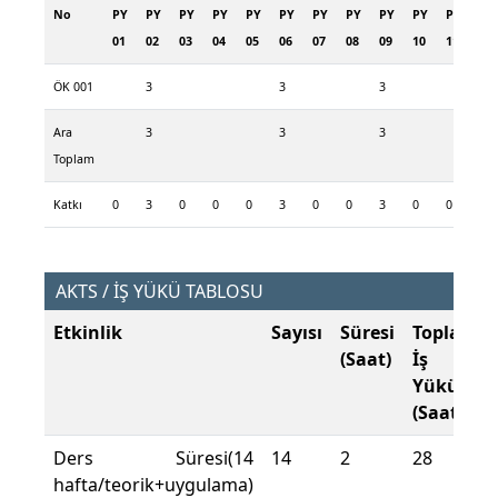
No
PY
PY
PY
PY
PY
PY
PY
PY
PY
PY
PY
PY
01
02
03
04
05
06
07
08
09
10
11
12
ÖK 001
3
3
3
Ara
3
3
3
Toplam
Katkı
0
3
0
0
0
3
0
0
3
0
0
0
AKTS / İŞ YÜKÜ TABLOSU
Etkinlik
Sayısı
Süresi
Toplam
(Saat)
İş
Yükü
(Saat)
Ders Süresi(14
14
2
28
hafta/teorik+uygulama)