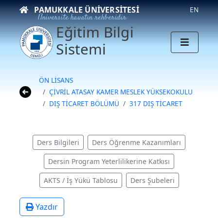
PAMUKKALE ÜNIVERSITESI
EN
Üniversite hayatın rehberidir
Eğitim Bilgi
Sistemi
ÖN LİSANS
ÇİVRİL ATASAY KAMER MESLEK YÜKSEKOKULU
DIŞ TİCARET BÖLÜMÜ
317 DIŞ TİCARET
Ders Bilgileri
Ders Öğrenme Kazanımları
Dersin Program Yeterlilikerine Katkısı
AKTS / İş Yükü Tablosu
Ders Şubeleri
Yazdır