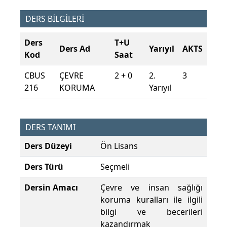
DERS BİLGİLERİ
Ders
T+U
Ders Ad
Yarıyıl
AKTS
Kod
Saat
CBUS
ÇEVRE
2 + 0
2.
3
216
KORUMA
Yarıyıl
DERS TANIMI
Ders Düzeyi
Ön Lisans
Ders Türü
Seçmeli
Dersin Amacı
Çevre ve insan sağlığı
koruma kuralları ile ilgili
bilgi ve becerileri
kazandırmak