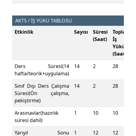
AKTS / İŞ YÜKÜ TABLOSU
Etkinlik
Sayısı
Süresi
Toplam
(Saat)
İş
Yükü
(Saat)
Ders Süresi(14
14
2
28
hafta/teorik+uygulama)
Sınıf Dışı Ders Çalışma
14
2
28
Süresi(Ön çalışma,
pekiştirme)
Arasınavlar(hazırlık
1
10
10
süresi dahil)
Yarıyıl Sonu
1
12
12