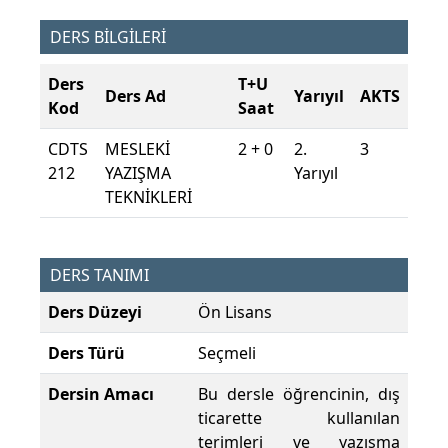
DERS BİLGİLERİ
Ders
T+U
Ders Ad
Yarıyıl
AKTS
Kod
Saat
CDTS
MESLEKİ
2 + 0
2.
3
212
YAZIŞMA
Yarıyıl
TEKNİKLERİ
DERS TANIMI
Ders Düzeyi
Ön Lisans
Ders Türü
Seçmeli
Dersin Amacı
Bu dersle öğrencinin, dış
ticarette kullanılan
terimleri ve yazışma