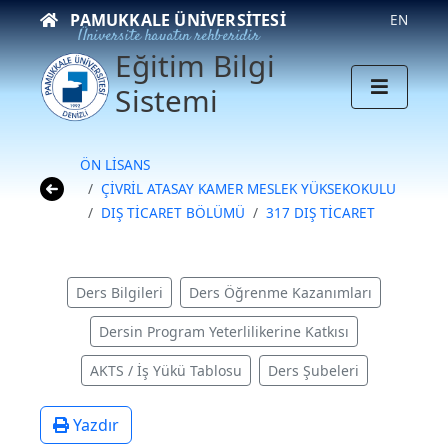
PAMUKKALE ÜNIVERSITESI
EN
Üniversite hayatın rehberidir
Eğitim Bilgi
Sistemi
ÖN LİSANS
ÇİVRİL ATASAY KAMER MESLEK YÜKSEKOKULU
DIŞ TİCARET BÖLÜMÜ
317 DIŞ TİCARET
Ders Bilgileri
Ders Öğrenme Kazanımları
Dersin Program Yeterlilikerine Katkısı
AKTS / İş Yükü Tablosu
Ders Şubeleri
Yazdır