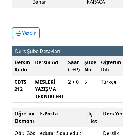
Bahar
KARACA
Yazdır
Ders Şube Detayları
Dersin
Dersin Ad
Saat
Şube
Öğretim
Şub
Kodu
(T+P)
No
Dili
Dö
CDTS
MESLEKİ
2 + 0
5
Türkçe
202
212
YAZIŞMA
202
TEKNİKLERİ
Bah
Öğretim
E-Posta
İç
Ders Yeri
Elemanı
Hat
Öğr. Gör.
edutar@pau.edu.tr
Derslik