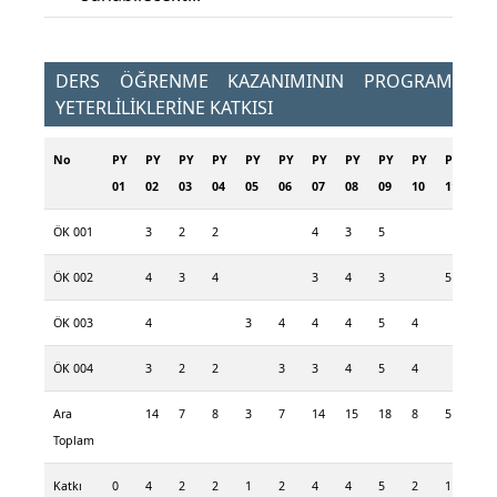
DERS ÖĞRENME KAZANIMININ PROGRAM
YETERLİLİKLERİNE KATKISI
No
PY
PY
PY
PY
PY
PY
PY
PY
PY
PY
PY
PY
01
02
03
04
05
06
07
08
09
10
11
12
ÖK 001
3
2
2
4
3
5
5
ÖK 002
4
3
4
3
4
3
5
ÖK 003
4
3
4
4
4
5
4
ÖK 004
3
2
2
3
3
4
5
4
4
Ara
14
7
8
3
7
14
15
18
8
5
9
Toplam
Katkı
0
4
2
2
1
2
4
4
5
2
1
2