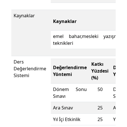
Kaynaklar
Kaynaklar
emel bahar,mesleki yazışma
teknikleri
Ders
Katkı
Değerlendirme
Değer
Değerlendirme
Yüzdesi
Yöntemi
Yönte
Sistemi
(%)
Dönem Sonu
50
Döne
Sınavı
Sınavı
Ara Sınav
25
Ara Sı
Yıl İçi Etkinlik
25
Yıl İçi 