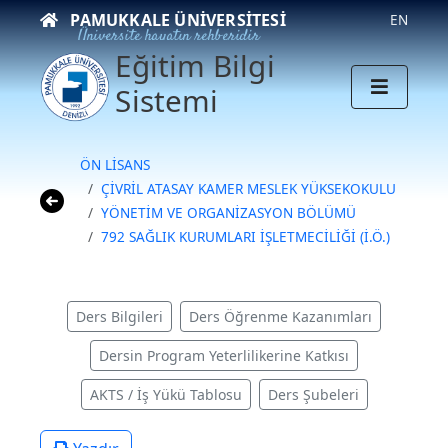
PAMUKKALE ÜNIVERSITESI
EN
Üniversite hayatın rehberidir
Eğitim Bilgi
Sistemi
ÖN LİSANS
ÇİVRİL ATASAY KAMER MESLEK YÜKSEKOKULU
YÖNETİM VE ORGANİZASYON BÖLÜMÜ
792 SAĞLIK KURUMLARI İŞLETMECİLİĞİ (İ.Ö.)
Ders Bilgileri
Ders Öğrenme Kazanımları
Dersin Program Yeterlilikerine Katkısı
AKTS / İş Yükü Tablosu
Ders Şubeleri