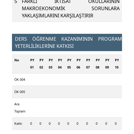
5
FARKLI İKTİSAT OKULLARININ
MAKROEKONOMİK SORUNLARA
YAKLAŞIMLARINI KARŞILAŞTIRIR
DERS ÖĞRENME KAZANIMININ PROGRAM
YETERLİLİKLERİNE KATKISI
No
PY
PY
PY
PY
PY
PY
PY
PY
PY
PY
01
02
03
04
05
06
07
08
09
10
ÖK 004
ÖK 005
Ara
Toplam
Katkı
0
0
0
0
0
0
0
0
0
0