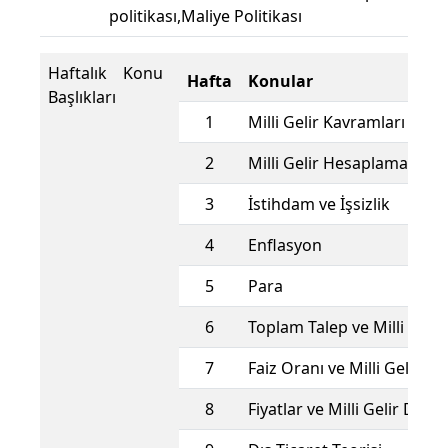
politikası,Maliye Politikası
Haftalık Konu
Hafta
Konular
Başlıkları
1
Milli Gelir Kavramları
2
Milli Gelir Hesaplama Yönt
3
İstihdam ve İşsizlik
4
Enflasyon
5
Para
6
Toplam Talep ve Milli Geli
7
Faiz Oranı ve Milli Gelir D
8
Fiyatlar ve Milli Gelir Deng