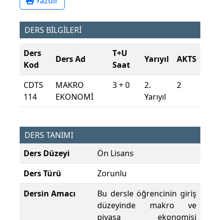
Yazdır
DERS BİLGİLERİ
Ders
T+U
Ders Ad
Yarıyıl
AKTS
Kod
Saat
CDTS
MAKRO
3 + 0
2.
2
114
EKONOMİ
Yarıyıl
DERS TANIMI
Ders Düzeyi
Ön Lisans
Ders Türü
Zorunlu
Dersin Amacı
Bu dersle öğrencinin giriş
düzeyinde makro ve
piyasa ekonomisi