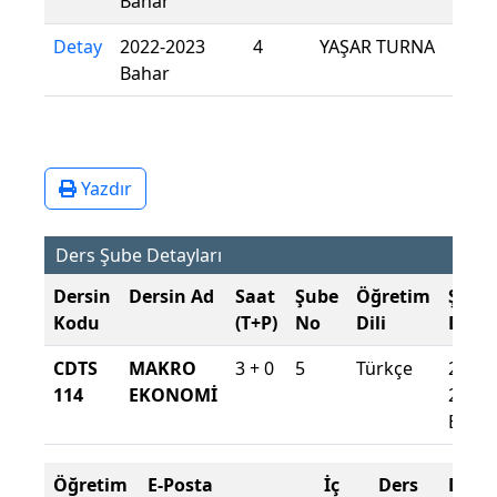
Bahar
Detay
2022-2023
4
YAŞAR TURNA
Bahar
Yazdır
Ders Şube Detayları
Dersin
Dersin Ad
Saat
Şube
Öğretim
Şube
Kodu
(T+P)
No
Dili
Döne
CDTS
MAKRO
3 + 0
5
Türkçe
2024-
114
EKONOMİ
2025
Baha
Öğretim
E-Posta
İç
Ders
Dev