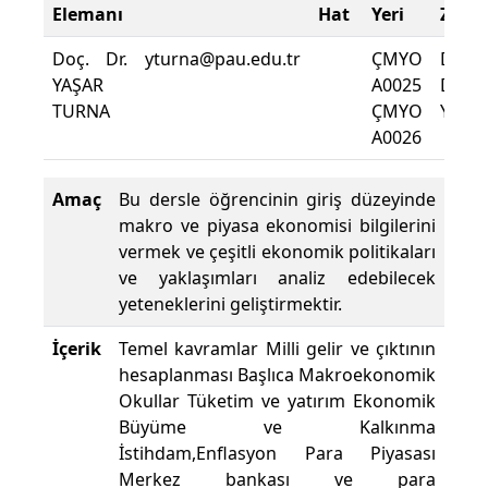
Elemanı
Hat
Yeri
Zoru
Doç. Dr.
yturna@pau.edu.tr
ÇMYO
Dersi
YAŞAR
A0025
Deva
TURNA
ÇMYO
Yüzde
A0026
Amaç
Bu dersle öğrencinin giriş düzeyinde
makro ve piyasa ekonomisi bilgilerini
vermek ve çeşitli ekonomik politikaları
ve yaklaşımları analiz edebilecek
yeteneklerini geliştirmektir.
İçerik
Temel kavramlar Milli gelir ve çıktının
hesaplanması Başlıca Makroekonomik
Okullar Tüketim ve yatırım Ekonomik
Büyüme ve Kalkınma
İstihdam,Enflasyon Para Piyasası
Merkez bankası ve para