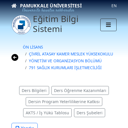
PAMUKKALE ÜNIVERSITESI
EN
Üniversite hayatın rehberidir
Eğitim Bilgi
Sistemi
ÖN LİSANS
ÇİVRİL ATASAY KAMER MESLEK YÜKSEKOKULU
YÖNETİM VE ORGANİZASYON BÖLÜMÜ
791 SAĞLIK KURUMLARI İŞLETMECİLİĞİ
Ders Bilgileri
Ders Öğrenme Kazanımları
Dersin Program Yeterlilikerine Katkısı
AKTS / İş Yükü Tablosu
Ders Şubeleri