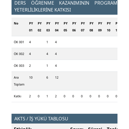
DERS ÖĞRENME KAZANIMININ PROGRAM
YETERLİLİKLERİNE KATKISI
No
PY
PY
PY
PY
PY
PY
PY
PY
PY
PY
PY
PY
01
02
03
04
05
06
07
08
09
10
11
12
ÖK 001
4
1
4
ÖK 002
4
4
4
ÖK 003
2
1
4
Ara
10
6
12
Toplam
Katkı
2
0
1
2
0
0
0
0
0
0
0
0
AKTS / İŞ YÜKÜ TABLOSU