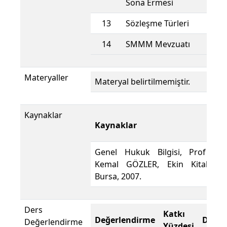
Sona Ermesi
13
Sözleşme Türleri
14
SMMM Mevzuatı
Materyaller
Materyal belirtilmemiştir.
Kaynaklar
Kaynaklar
Genel Hukuk Bilgisi, Prof Dr.
Kemal GÖZLER, Ekin Kitabevi,
Bursa, 2007.
Ders
Katkı
Değerlendirme
Değer
Değerlendirme
Yüzdesi