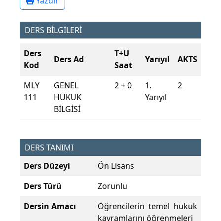
Yazdır
DERS BİLGİLERİ
Ders
T+U
Ders Ad
Yarıyıl
AKTS
Kod
Saat
MLY
GENEL
2 + 0
1.
2
111
HUKUK
Yarıyıl
BİLGİSİ
DERS TANIMI
Ders Düzeyi
Ön Lisans
Ders Türü
Zorunlu
Dersin Amacı
Öğrencilerin temel hukuk
kavramlarını öğrenmeleri