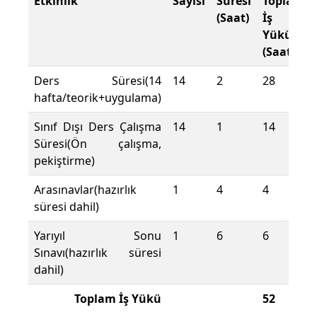
Etkinlik
Sayısı
Süresi
Toplam
(Saat)
İş
Yükü
(Saat)
Ders Süresi(14
14
2
28
hafta/teorik+uygulama)
Sınıf Dışı Ders Çalışma
14
1
14
Süresi(Ön çalışma,
pekiştirme)
Arasınavlar(hazırlık
1
4
4
süresi dahil)
Yarıyıl Sonu
1
6
6
Sınavı(hazırlık süresi
dahil)
Toplam İş Yükü
52