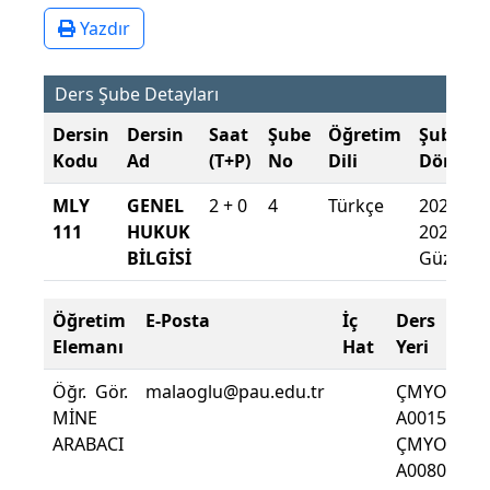
Yazdır
Ders Şube Detayları
Dersin
Dersin
Saat
Şube
Öğretim
Şube
Kodu
Ad
(T+P)
No
Dili
Dönemi
MLY
GENEL
2 + 0
4
Türkçe
2025-
111
HUKUK
2026
BİLGİSİ
Güz
Öğretim
E-Posta
İç
Ders
D
Elemanı
Hat
Yeri
Zo
Öğr. Gör.
malaoglu@pau.edu.tr
ÇMYO
De
MİNE
A0015
D
ARABACI
ÇMYO
Yü
A0080-