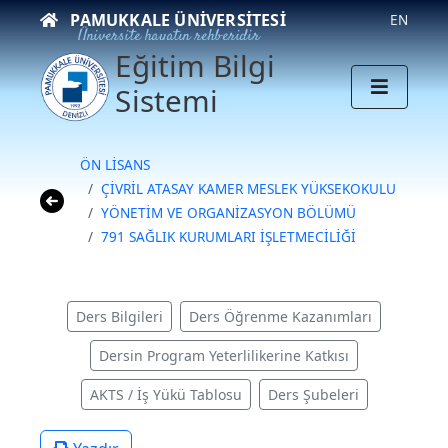
PAMUKKALE ÜNIVERSITESI
EN
Üniversite hayatın rehberidir
Eğitim Bilgi
Sistemi
ÖN LİSANS
ÇİVRİL ATASAY KAMER MESLEK YÜKSEKOKULU
YÖNETİM VE ORGANİZASYON BÖLÜMÜ
791 SAĞLIK KURUMLARI İŞLETMECİLİĞİ
Ders Bilgileri
Ders Öğrenme Kazanımları
Dersin Program Yeterlilikerine Katkısı
AKTS / İş Yükü Tablosu
Ders Şubeleri