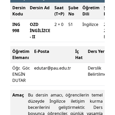
Dersin
Dersin Ad
Saat
Şube
Öğretim
Şube
Kodu
(T+P)
No
Dili
Döne
ING
OZD
2 + 0
51
İngilizce
2025-
998
İNGİLİZCE
2026
- II
Baha
Öğretim
E-Posta
İç
Ders Yeri
Elemanı
Hat
Öğr. Gör.
edutar@pau.edu.tr
Derslik
ENGİN
Belirtilmemişti
DUTAR
Amaç
Bu dersin amacı, öğrencilerin temel
düzeyde İngilizce iletişim kurma
becerilerini geliştirmektir. Ders
boyunca öğrenciler, günlük yaşamla