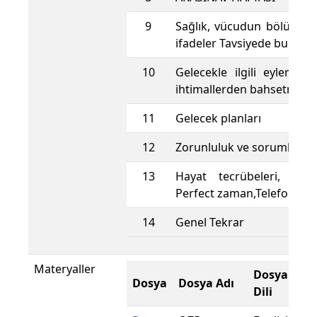
9
Sağlık, vücudun bölümleri 
ifadeler Tavsiyede bulunm
10
Gelecekle ilgili eylemle
ihtimallerden bahsetme
11
Gelecek planları
12
Zorunluluk ve sorumlulukl
13
Hayat tecrübeleri, kaza
Perfect zaman,Telefon idaf
14
Genel Tekrar
Materyaller
Dosya
Or
Dosya
Dosya Adı
Dili
Do