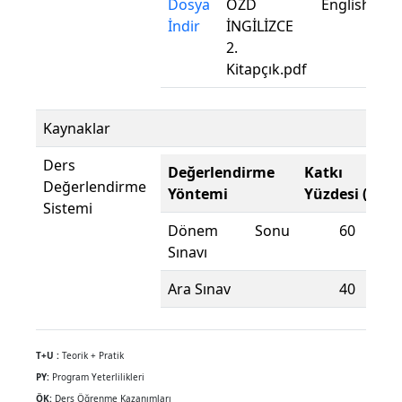
Dosya
OZD
English
O
İndir
İNGİLİZCE
İN
2.
2.
Kitapçık.pdf
Ki
Kaynaklar
Ders
Değerlendirme
Katkı
Değerlendirme
Yöntemi
Yüzdesi (%)
Sistemi
Dönem Sonu
60
Sınavı
Ara Sınav
40
T+U :
Teorik + Pratik
PY:
Program Yeterlilikleri
ÖK:
Ders Öğrenme Kazanımları