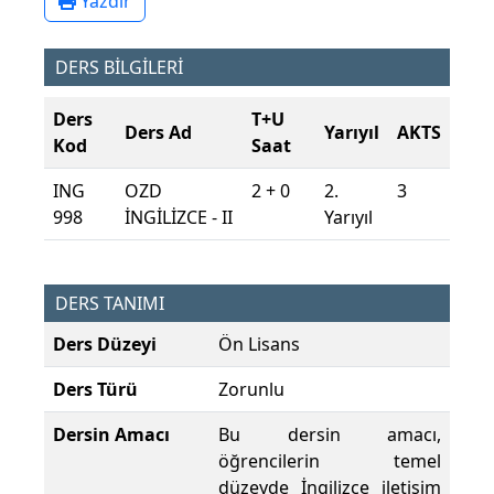
Yazdır
DERS BİLGİLERİ
Ders
T+U
Ders Ad
Yarıyıl
AKTS
Kod
Saat
ING
OZD
2 + 0
2.
3
998
İNGİLİZCE - II
Yarıyıl
DERS TANIMI
Ders Düzeyi
Ön Lisans
Ders Türü
Zorunlu
Dersin Amacı
Bu dersin amacı,
öğrencilerin temel
düzeyde İngilizce iletişim