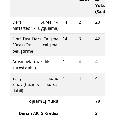
Yükü
(Saat)
Ders Süresi(14
14
2
28
hafta/teorik+uygulama)
Sınıf Dışı Ders Çalışma
14
3
42
Süresi(Ön çalışma,
pekiştirme)
Arasınavlar(hazırlık
1
4
4
süresi dahil)
Yarıyıl Sonu
1
4
4
Sınavı(hazırlık süresi
dahil)
Toplam İş Yükü
78
Dersin AKTS Kredisi
3