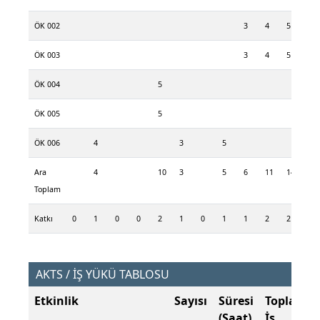
ÖK 002
3
4
5
ÖK 003
3
4
5
ÖK 004
5
4
ÖK 005
5
4
ÖK 006
4
3
5
Ara
4
10
3
5
6
11
14
13
Toplam
Katkı
0
1
0
0
2
1
0
1
1
2
2
2
AKTS / İŞ YÜKÜ TABLOSU
Etkinlik
Sayısı
Süresi
Toplam
(Saat)
İş