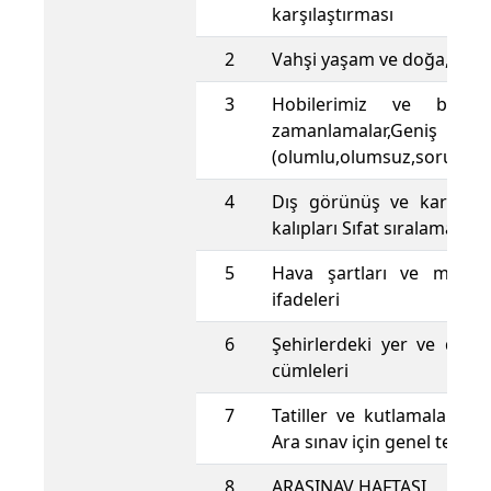
karşılaştırması
2
Vahşi yaşam ve doğa, Sıfat
3
Hobilerimiz ve boş za
zamanlamalar,
(olumlu,olumsuz,soru)
4
Dış görünüş ve karakter, 
kalıpları Sıfat sıralaması
5
Hava şartları ve mevsi
ifadeleri
6
Şehirlerdeki yer ve dükkan
cümleleri
7
Tatiller ve kutlamalar Ge
Ara sınav için genel tekrar
8
ARASINAV HAFTASI