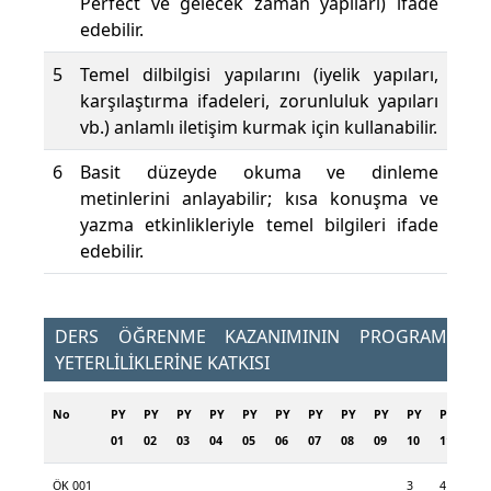
Perfect ve gelecek zaman yapıları) ifade
edebilir.
5
Temel dilbilgisi yapılarını (iyelik yapıları,
karşılaştırma ifadeleri, zorunluluk yapıları
vb.) anlamlı iletişim kurmak için kullanabilir.
6
Basit düzeyde okuma ve dinleme
metinlerini anlayabilir; kısa konuşma ve
yazma etkinlikleriyle temel bilgileri ifade
edebilir.
DERS ÖĞRENME KAZANIMININ PROGRAM
YETERLİLİKLERİNE KATKISI
No
PY
PY
PY
PY
PY
PY
PY
PY
PY
PY
PY
PY
01
02
03
04
05
06
07
08
09
10
11
12
ÖK 001
3
4
5