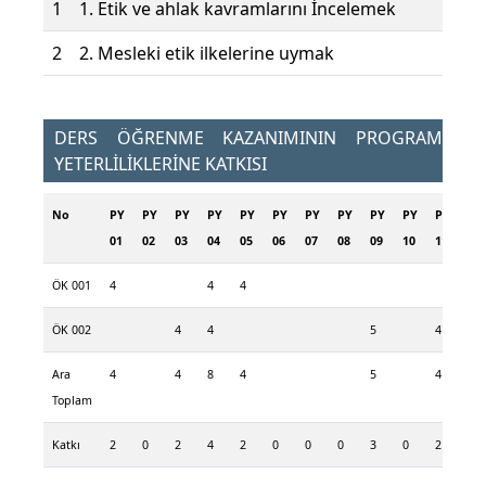
1
1. Etik ve ahlak kavramlarını İncelemek
2
2. Mesleki etik ilkelerine uymak
DERS ÖĞRENME KAZANIMININ PROGRAM
YETERLİLİKLERİNE KATKISI
No
PY
PY
PY
PY
PY
PY
PY
PY
PY
PY
PY
PY
01
02
03
04
05
06
07
08
09
10
11
12
ÖK 001
4
4
4
5
ÖK 002
4
4
5
4
5
Ara
4
4
8
4
5
4
10
Toplam
Katkı
2
0
2
4
2
0
0
0
3
0
2
5