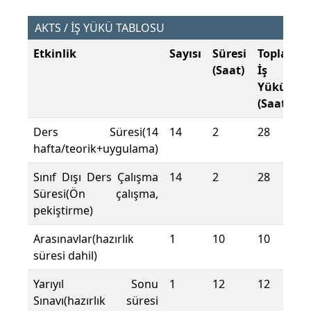
AKTS / İŞ YÜKÜ TABLOSU
Etkinlik
Sayısı
Süresi
Toplam
(Saat)
İş
Yükü
(Saat)
Ders Süresi(14
14
2
28
hafta/teorik+uygulama)
Sınıf Dışı Ders Çalışma
14
2
28
Süresi(Ön çalışma,
pekiştirme)
Arasınavlar(hazırlık
1
10
10
süresi dahil)
Yarıyıl Sonu
1
12
12
Sınavı(hazırlık süresi