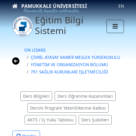
PAMUKKALE ÜNIVERSITESI
EN
Üniversite hayatın rehberidir
Eğitim Bilgi
Sistemi
ÖN LİSANS
ÇİVRİL ATASAY KAMER MESLEK YÜKSEKOKULU
YÖNETİM VE ORGANİZASYON BÖLÜMÜ
791 SAĞLIK KURUMLARI İŞLETMECİLİĞİ
Ders Bilgileri
Ders Öğrenme Kazanımları
Dersin Program Yeterlilikerine Katkısı
AKTS / İş Yükü Tablosu
Ders Şubeleri