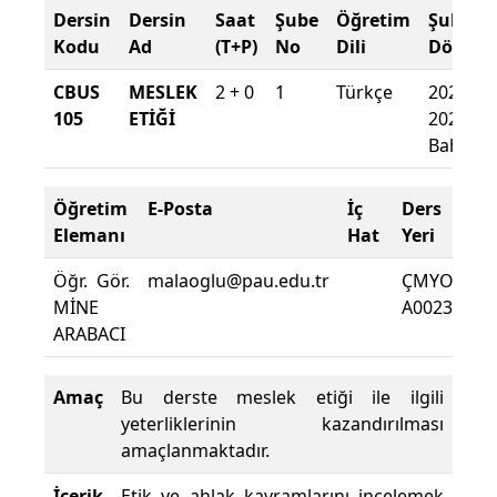
Dersin
Dersin
Saat
Şube
Öğretim
Şube
Kodu
Ad
(T+P)
No
Dili
Dönem
CBUS
MESLEK
2 + 0
1
Türkçe
2025-
105
ETİĞİ
2026
Bahar
Öğretim
E-Posta
İç
Ders
De
Elemanı
Hat
Yeri
Zo
Öğr. Gör.
malaoglu@pau.edu.tr
ÇMYO
De
MİNE
A0023
De
ARABACI
Yü
Amaç
Bu derste meslek etiği ile ilgili
yeterliklerinin kazandırılması
amaçlanmaktadır.
İçerik
Etik ve ahlak kavramlarını incelemek