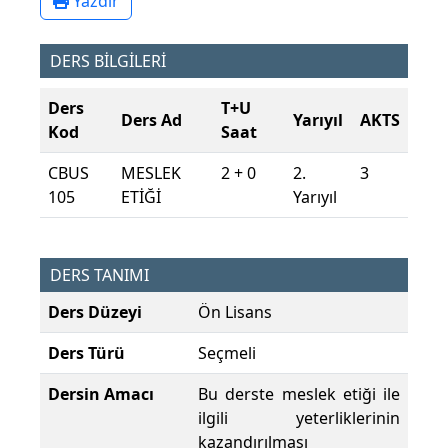
Yazdır
DERS BİLGİLERİ
Ders
T+U
Ders Ad
Yarıyıl
AKTS
Kod
Saat
CBUS
MESLEK
2 + 0
2.
3
105
ETİĞİ
Yarıyıl
DERS TANIMI
Ders Düzeyi
Ön Lisans
Ders Türü
Seçmeli
Dersin Amacı
Bu derste meslek etiği ile
ilgili yeterliklerinin
kazandırılması