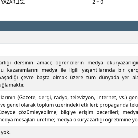
YAZARLIĞI
2 + 0
lığı dersinin amacı; öğrencilerin medya okuryazarlığına
u kazanımlarını medya ile ilgili yaşantılarında bir çerç
 yaşadığı çevre başta olmak üzere tüm dünyada yer alan 
ağlamaktır.
çlarının (Gazete, dergi, radyo, televizyon, internet, vs.) genel
ve genel olarak toplum üzerindeki etkileri; propaganda teknikl
düzeyde çözümleyebilme; bilgiye erişim becerileri; medya
edya mesajları üretme; medya okuryazarlığı öğretimine yönel
 yok.