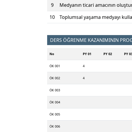
9
Medyanın ticari amacının oluştur
10
Toplumsal yaşama medyayı kullana
DERS ÖĞRENME KAZANIMININ PROGR
No
PY 01
PY 02
PY 0
ÖK 001
4
ÖK 002
4
ÖK 003
ÖK 004
ÖK 005
ÖK 006