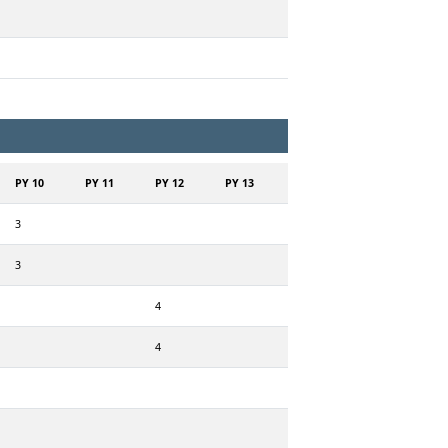
PY 10
PY 11
PY 12
PY 13
3
3
4
4