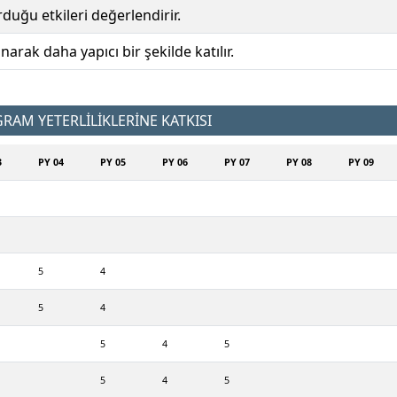
duğu etkileri değerlendirir.
rak daha yapıcı bir şekilde katılır.
AM YETERLİLİKLERİNE KATKISI
3
PY 04
PY 05
PY 06
PY 07
PY 08
PY 09
5
4
5
4
5
4
5
5
4
5