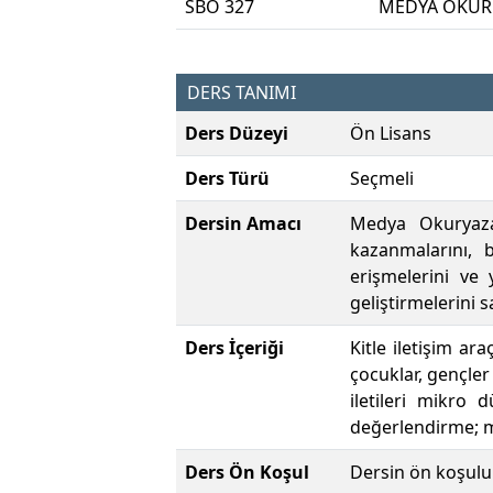
SBO 327
MEDYA OKUR 
DERS TANIMI
Ders Düzeyi
Ön Lisans
Ders Türü
Seçmeli
Dersin Amacı
Medya Okuryazar
kazanmalarını, b
erişmelerini ve
geliştirmelerini s
Ders İçeriği
Kitle iletişim ara
çocuklar, gençler 
iletileri mikro 
değerlendirme; m
Ders Ön Koşul
Dersin ön koşulu