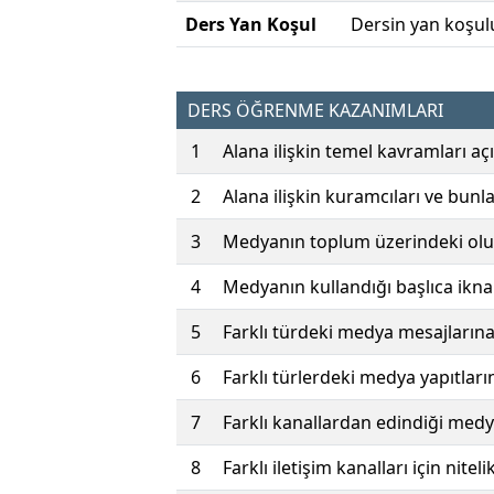
Ders Yan Koşul
Dersin yan koşul
DERS ÖĞRENME KAZANIMLARI
1
Alana ilişkin temel kavramları açı
2
Alana ilişkin kuramcıları ve bunla
3
Medyanın toplum üzerindeki oluml
4
Medyanın kullandığı başlıca ikna 
5
Farklı türdeki medya mesajlarına 
6
Farklı türlerdeki medya yapıtlarına
7
Farklı kanallardan edindiği medya 
8
Farklı iletişim kanalları için nitelik