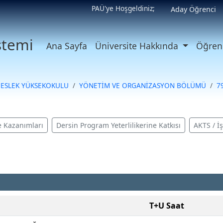
PAÜ'ye Hoşgeldiniz;
Aday Öğrenci
istemi
Ana Sayfa
Üniversite Hakkında
Öğrenc
MESLEK YÜKSEKOKULU
YÖNETİM VE ORGANİZASYON BÖLÜMÜ
7
 Kazanımları
Dersin Program Yeterlilikerine Katkısı
AKTS / İ
T+U Saat