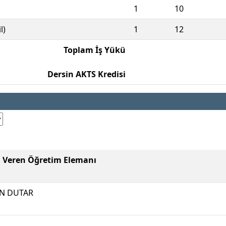
1
10
l)
1
12
Toplam İş Yükü
Dersin AKTS Kredisi
i Veren Öğretim Elemanı
N DUTAR