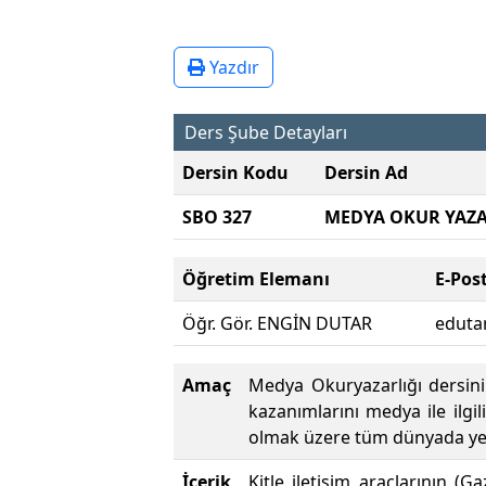
Yazdır
Ders Şube Detayları
Dersin Kodu
Dersin Ad
SBO 327
MEDYA OKUR YAZA
Öğretim Elemanı
E-Pos
Öğr. Gör. ENGİN DUTAR
eduta
Amaç
Medya Okuryazarlığı dersinin
kazanımlarını medya ile ilgil
olmak üzere tüm dünyada yer a
İçerik
Kitle iletişim araçlarının (Ga