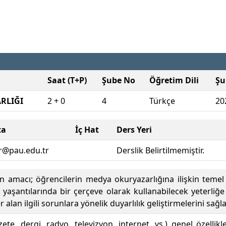
Saat (T+P)
Şube No
Öğretim Dili
Şu
RLIĞI
2 + 0
4
Türkçe
20
ta
İç Hat
Ders Yeri
r@pau.edu.tr
Derslik Belirtilmemiştir.
 amacı; öğrencilerin medya okuryazarlığına ilişkin temel 
i yaşantılarında bir çerçeve olarak kullanabilecek yeterliğ
lan ilgili sorunlara yönelik duyarlılık geliştirmelerini sağl
zete, dergi, radyo, televizyon, internet, vs.) genel özellikle