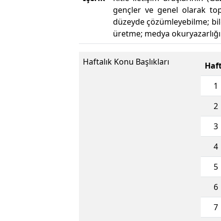
gençler ve genel olarak topl
düzeyde çözümleyebilme; bilg
üretme; medya okuryazarlığı ö
Haftalık Konu Başlıkları
Haf
1
2
3
4
5
6
7