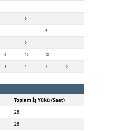
5
4
5
6
10
12
1
1
1
0
Toplam İş Yükü (Saat)
28
28