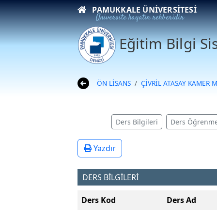
PAMUKKALE ÜNIVERSITESI
Üniversite hayatın rehberidir
Eğitim Bilgi S
ÖN LİSANS
ÇİVRİL ATASAY KAMER 
Ders Bilgileri
Ders Öğrenme
Yazdır
DERS BİLGİLERİ
Ders Kod
Ders Ad