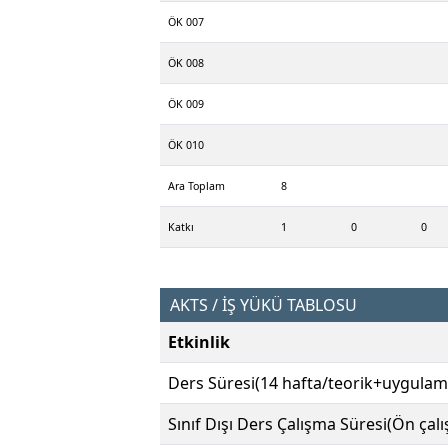
ÖK 007
ÖK 008
ÖK 009
ÖK 010
Ara Toplam
8
Katkı
1
0
0
AKTS / İŞ YÜKÜ TABLOSU
Etkinlik
Ders Süresi(14 hafta/teorik+uygulam
Sınıf Dışı Ders Çalışma Süresi(Ön çal