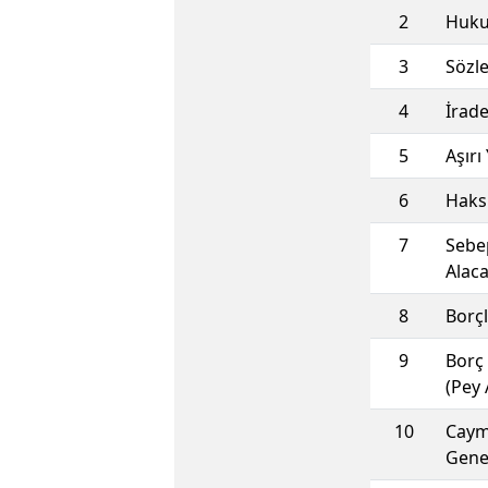
2
Hukuk
3
Sözle
4
İrad
5
Aşırı
6
Haksı
7
Sebe
Alaca
8
Borç
9
Borç 
(Pey 
10
Cayma
Genel