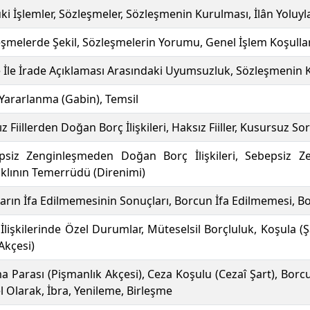
i İşlemler, Sözleşmeler, Sözleşmenin Kurulması, İlân Yolu
şmelerde Şekil, Sözleşmelerin Yorumu, Genel İşlem Koşulla
e İle İrade Açıklaması Arasındaki Uyumsuzluk, Sözleşmenin
 Yararlanma (Gabin), Temsil
z Fiillerden Doğan Borç İlişkileri, Haksız Fiiller, Kusursuz S
psiz Zenginleşmeden Doğan Borç İlişkileri, Sebepsiz Zen
klının Temerrüdü (Direnimi)
ların İfa Edilmemesinin Sonuçları, Borcun İfa Edilmemesi,
İlişkilerinde Özel Durumlar, Müteselsil Borçluluk, Koşula (
Akçesi)
 Parası (Pişmanlık Akçesi), Ceza Koşulu (Cezaî Şart), Borcu
 Olarak, İbra, Yenileme, Birleşme