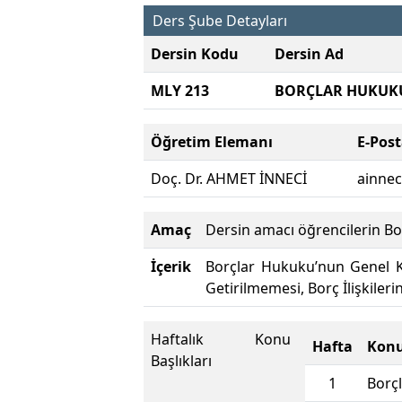
Ders Şube Detayları
Dersin Kodu
Dersin Ad
MLY 213
BORÇLAR HUKUK
Öğretim Elemanı
E-Pos
Doç. Dr. AHMET İNNECİ
ainnec
Amaç
Dersin amacı öğrencilerin Bor
İçerik
Borçlar Hukuku’nun Genel Ka
Getirilmemesi, Borç İlişkile
Haftalık Konu
Hafta
Konu
Başlıkları
1
Borçl