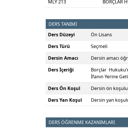
MLY 213
BORÇLAR 
DERS TANIMI
Ders Düzeyi
Ön Lisans
Ders Türü
Seçmeli
Dersin Amacı
Dersin amacı öğre
Ders İçeriği
Borçlar Hukuku’
İfanın Yerine Get
Ders Ön Koşul
Dersin ön koşulu
Ders Yan Koşul
Dersin yan koşul
DERS ÖĞRENME KAZANIMLARI