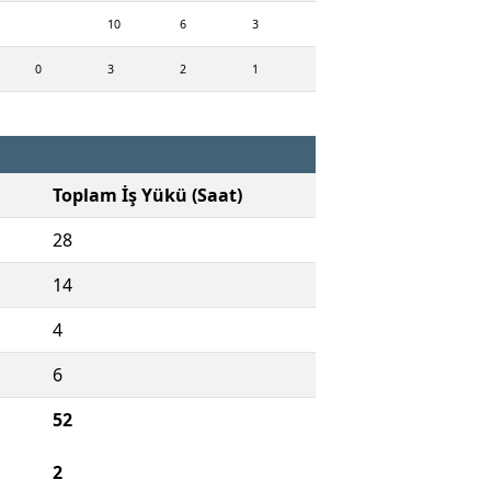
10
6
3
0
3
2
1
Toplam İş Yükü (Saat)
28
14
4
6
52
2