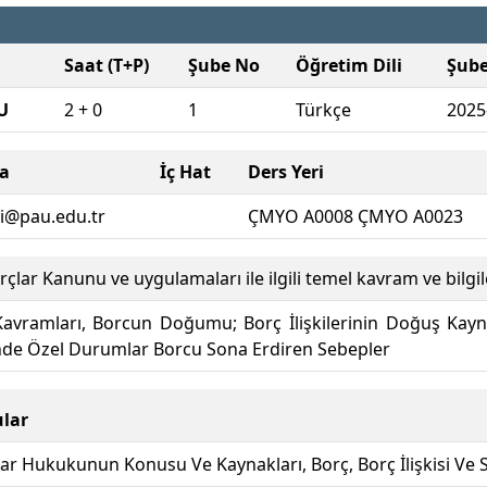
Saat (T+P)
Şube No
Öğretim Dili
Şub
U
2 + 0
1
Türkçe
2025
ta
İç Hat
Ders Yeri
i@pau.edu.tr
ÇMYO A0008 ÇMYO A0023
çlar Kanunu ve uygulamaları ile ilgili temel kavram ve bilgil
vramları, Borcun Doğumu; Borç İlişkilerinin Doğuş Kaynak
rinde Özel Durumlar Borcu Sona Erdiren Sebepler
lar
ar Hukukunun Konusu Ve Kaynakları, Borç, Borç İlişkisi Ve