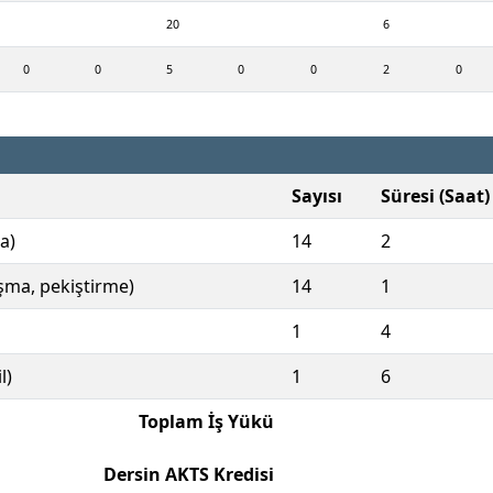
20
6
0
0
5
0
0
2
0
Sayısı
Süresi (Saat)
a)
14
2
ışma, pekiştirme)
14
1
1
4
l)
1
6
Toplam İş Yükü
Dersin AKTS Kredisi