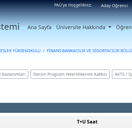
PAÜ'ye Hoşgeldiniz;
Aday Öğrenci
istemi
Ana Sayfa
Üniversite Hakkında
Öğrenc
MESLEK YÜKSEKOKULU
FİNANS-BANKACILIK VE SİGORTACILIK BÖL
 Kazanımları
Dersin Program Yeterlilikerine Katkısı
AKTS / İ
T+U Saat