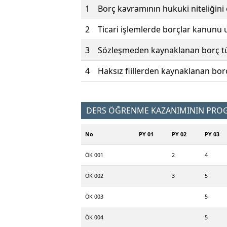
1
Borç kavramının hukuki niteliğini
2
Ticari işlemlerde borçlar kanunu 
3
Sözleşmeden kaynaklanan borç tür
4
Haksız fiillerden kaynaklanan borç 
DERS ÖĞRENME KAZANIMININ PROGR
No
PY 01
PY 02
PY 03
ÖK 001
2
4
ÖK 002
3
5
ÖK 003
5
ÖK 004
5