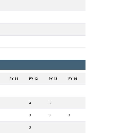
PY 11
PY 12
PY 13
PY 14
4
3
3
3
3
3