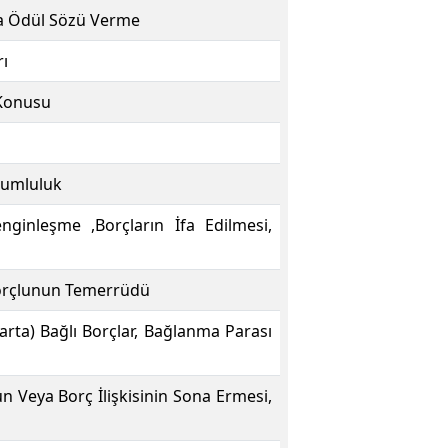
yla Ödül Sözü Verme
rı
 Konusu
orumluluk
ginleşme ,Borçların İfa Edilmesi,
 Borçlunun Temerrüdü
Şarta) Bağlı Borçlar, Bağlanma Parası
n Veya Borç İlişkisinin Sona Ermesi,