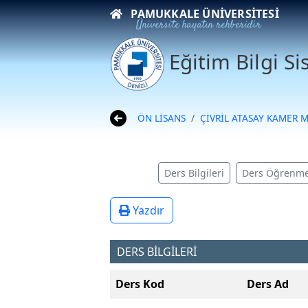
PAMUKKALE ÜNIVERSITESI
Üniversite hayatın rehberidir
Eğitim Bilgi S
ÖN LİSANS
ÇİVRİL ATASAY KAMER 
Ders Bilgileri
Ders Öğrenme
Yazdır
DERS BİLGİLERİ
Ders Kod
Ders Ad