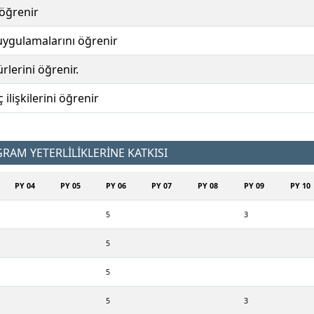
 öğrenir
uygulamalarını öğrenir
lerini öğrenir.
ilişkilerini öğrenir
AM YETERLİLİKLERİNE KATKISI
PY 04
PY 05
PY 06
PY 07
PY 08
PY 09
PY 10
5
3
5
5
5
3