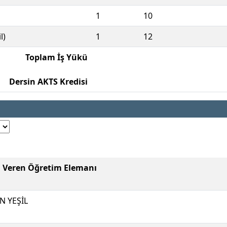
1
10
l)
1
12
Toplam İş Yükü
Dersin AKTS Kredisi
i Veren Öğretim Elemanı
N YEŞİL