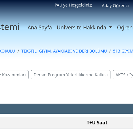
PAÜ'ye Hoşgeldiniz;
Aday Öğrenci
istemi
Ana Sayfa
Üniversite Hakkında
Öğrenc
EKOKULU
TEKSTİL, GİYİM, AYAKKABI VE DERİ BÖLÜMÜ
513 GİYİ
 Kazanımları
Dersin Program Yeterlilikerine Katkısı
AKTS / İ
T+U Saat