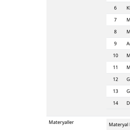
6
K
7
M
8
M
9
A
10
M
11
M
12
G
13
G
14
D
Materyaller
Materyal b