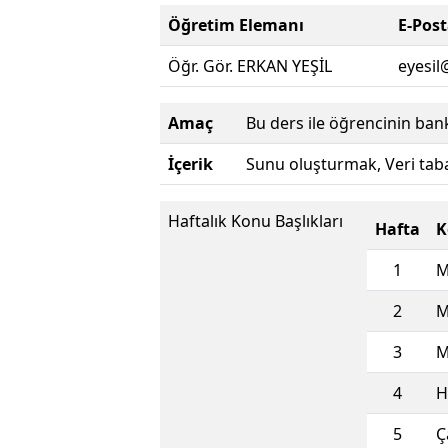
Öğretim Elemanı
E-Pos
Öğr. Gör. ERKAN YEŞİL
eyesil
Amaç
Bu ders ile öğrencinin ban
İçerik
Sunu oluşturmak, Veri tab
Haftalık Konu Başlıkları
Hafta
K
1
M
2
M
3
M
4
H
5
Ç