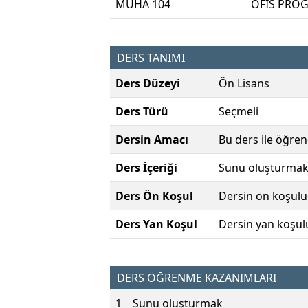
MUHA 104
OFİS PROG
DERS TANIMI
Ders Düzeyi
Ön Lisans
Ders Türü
Seçmeli
Dersin Amacı
Bu ders ile öğre
Ders İçeriği
Sunu oluşturmak,
Ders Ön Koşul
Dersin ön koşulu
Ders Yan Koşul
Dersin yan koşul
DERS ÖĞRENME KAZANIMLARI
1
Sunu oluşturmak