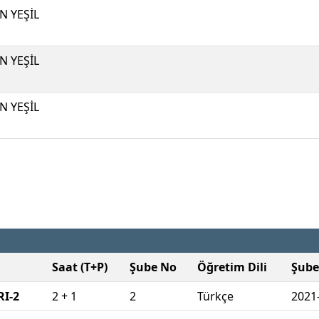
N YEŞİL
N YEŞİL
N YEŞİL
Saat (T+P)
Şube No
Öğretim Dili
Şube
I-2
2 + 1
2
Türkçe
2021