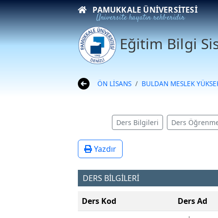
PAMUKKALE ÜNIVERSITESI
Üniversite hayatın rehberidir
Eğitim Bilgi S
ÖN LİSANS
BULDAN MESLEK YÜKS
Ders Bilgileri
Ders Öğrenme
Yazdır
DERS BİLGİLERİ
Ders Kod
Ders Ad