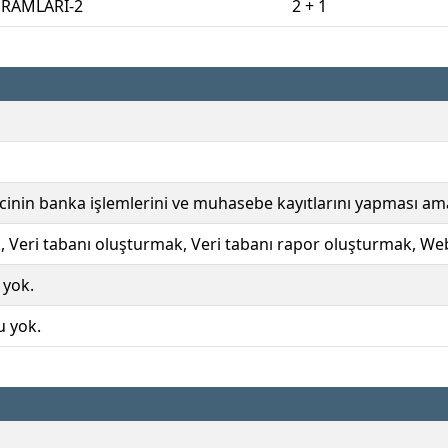
RAMLARI-2
2 + 1
ncinin banka işlemlerini ve muhasebe kayıtlarını yapması a
 Veri tabanı oluşturmak, Veri tabanı rapor oluşturmak, We
 yok.
u yok.