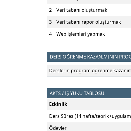
2
Veri tabanı oluşturmak
3
Veri tabanı rapor oluşturmak
4
Web işlemleri yapmak
DERS ÖĞRENME KAZANIMININ PROGR
Derslerin program öğrenme kazanımın
AKTS / İŞ YÜKÜ TABLOSU
Etkinlik
Ders Süresi(14 hafta/teorik+uygulam
Ödevler