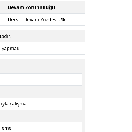
Devam Zorunluluğu
Dersin Devam Yüzdesi : %
adır.
ri yapmak
ıyla çalışma
enleme