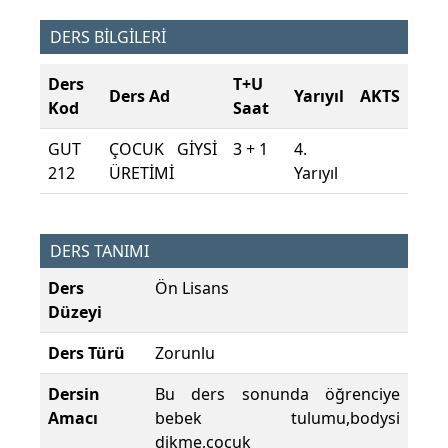
DERS BİLGİLERİ
Ders
T+U
Ders Ad
Yarıyıl
AKTS
Kod
Saat
GUT
ÇOCUK GİYSİ
3 + 1
4.
212
ÜRETİMİ
Yarıyıl
DERS TANIMI
Ders
Ön Lisans
Düzeyi
Ders Türü
Zorunlu
Dersin
Bu ders sonunda öğrenciye
Amacı
bebek tulumu,bodysi
dikme,çocuk