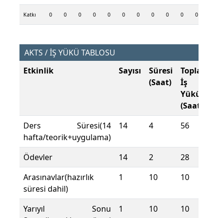
Katkı
0
0
0
0
0
0
0
0
0
0
0
0
AKTS / İŞ YÜKÜ TABLOSU
Etkinlik
Sayısı
Süresi
Toplam
(Saat)
İş
Yükü
(Saat)
Ders Süresi(14
14
4
56
hafta/teorik+uygulama)
Ödevler
14
2
28
Arasınavlar(hazırlık
1
10
10
süresi dahil)
Yarıyıl Sonu
1
10
10