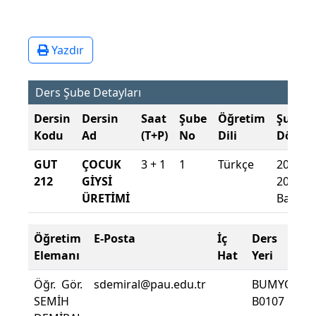
Yazdır
Ders Şube Detayları
Dersin
Dersin
Saat
Şube
Öğretim
Şube
Kodu
Ad
(T+P)
No
Dili
Dönem
GUT
ÇOCUK
3 + 1
1
Türkçe
2021-
212
GİYSİ
2022
ÜRETİMİ
Bahar
Öğretim
E-Posta
İç
Ders
D
Elemanı
Hat
Yeri
Z
Öğr. Gör.
sdemiral@pau.edu.tr
BUMYO
D
SEMİH
B0107
D