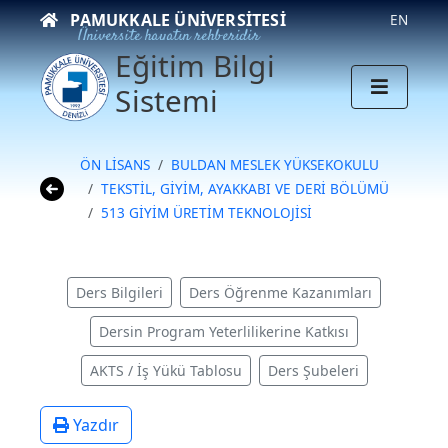
PAMUKKALE ÜNIVERSITESI
EN
Üniversite hayatın rehberidir
Eğitim Bilgi
Sistemi
ÖN LİSANS
BULDAN MESLEK YÜKSEKOKULU
TEKSTİL, GİYİM, AYAKKABI VE DERİ BÖLÜMÜ
513 GİYİM ÜRETİM TEKNOLOJİSİ
Ders Bilgileri
Ders Öğrenme Kazanımları
Dersin Program Yeterlilikerine Katkısı
AKTS / İş Yükü Tablosu
Ders Şubeleri
Yazdır