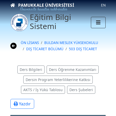
PAMUKKALE ÜNIVERSITESI
EN
Üniversite hayatın rehberidir
Eğitim Bilgi
Sistemi
ÖN LİSANS
BULDAN MESLEK YÜKSEKOKULU
DIŞ TİCARET BÖLÜMÜ
503 DIŞ TİCARET
Ders Bilgileri
Ders Öğrenme Kazanımları
Dersin Program Yeterlilikerine Katkısı
AKTS / İş Yükü Tablosu
Ders Şubeleri
Yazdır