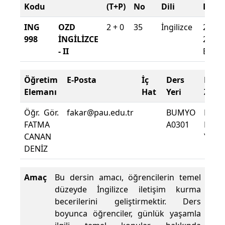
Kodu
(T+P)
No
Dili
Döne
ING
OZD
2 + 0
35
İngilizce
2025-
998
İNGİLİZCE
2026
- II
Baha
Öğretim
E-Posta
İç
Ders
Dev
Elemanı
Hat
Yeri
Zoru
Öğr. Gör.
fakar@pau.edu.tr
BUMYO
Dersi
FATMA
A0301
Dev
CANAN
Yüzde
DENİZ
Amaç
Bu dersin amacı, öğrencilerin temel
düzeyde İngilizce iletişim kurma
becerilerini geliştirmektir. Ders
boyunca öğrenciler, günlük yaşamla