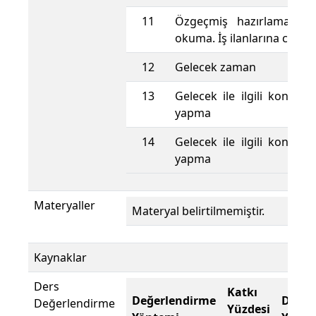
11
Özgeçmiş hazırlama. İş i
okuma. İş ilanlarına cevap
12
Gelecek zaman
13
Gelecek ile ilgili konuşm
yapma
14
Gelecek ile ilgili konuşm
yapma
Materyaller
Materyal belirtilmemiştir.
Kaynaklar
Ders
Katkı
Değerlendirme
Değer
Değerlendirme
Yüzdesi