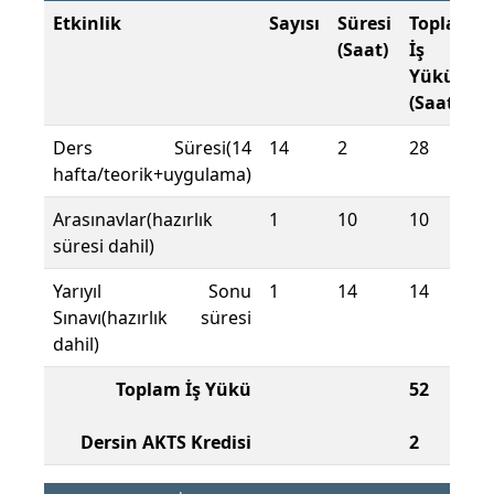
Etkinlik
Sayısı
Süresi
Toplam
(Saat)
İş
Yükü
(Saat)
Ders Süresi(14
14
2
28
hafta/teorik+uygulama)
Arasınavlar(hazırlık
1
10
10
süresi dahil)
Yarıyıl Sonu
1
14
14
Sınavı(hazırlık süresi
dahil)
Toplam İş Yükü
52
Dersin AKTS Kredisi
2