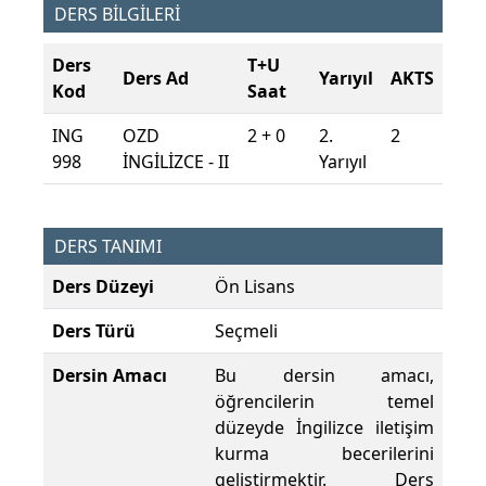
DERS BİLGİLERİ
Ders
T+U
Ders Ad
Yarıyıl
AKTS
Kod
Saat
ING
OZD
2 + 0
2.
2
998
İNGİLİZCE - II
Yarıyıl
DERS TANIMI
Ders Düzeyi
Ön Lisans
Ders Türü
Seçmeli
Dersin Amacı
Bu dersin amacı,
öğrencilerin temel
düzeyde İngilizce iletişim
kurma becerilerini
geliştirmektir. Ders