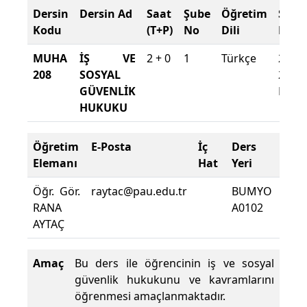
Dersin
Dersin Ad
Saat
Şube
Öğretim
Şube
Kodu
(T+P)
No
Dili
Döne
MUHA
İŞ VE
2 + 0
1
Türkçe
2020-
208
SOSYAL
2021
GÜVENLİK
Baha
HUKUKU
Öğretim
E-Posta
İç
Ders
Dev
Elemanı
Hat
Yeri
Zor
Öğr. Gör.
raytac@pau.edu.tr
BUMYO
Ders
RANA
A0102
Dev
AYTAÇ
Yüzd
Amaç
Bu ders ile öğrencinin iş ve sosyal
güvenlik hukukunu ve kavramlarını
öğrenmesi amaçlanmaktadır.