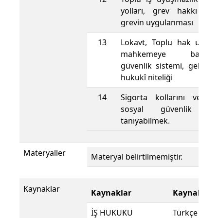
yolları, grev hakkı ve
grevin uygulanması
13
Lokavt, Toplu hak uyuşm
mahkemeye başvurma
güvenlik sistemi, gelişimi,
hukukî niteliği
14
Sigorta kollarını ve Tür
sosyal güvenlik kuru
tanıyabilmek.
Materyaller
Materyal belirtilmemiştir.
Kaynaklar
Kaynaklar
Kaynak Dili
İŞ HUKUKU
Türkçe