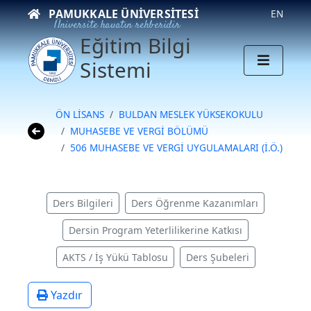
PAMUKKALE ÜNIVERSITESI
EN
Üniversite hayatın rehberidir
Eğitim Bilgi
Sistemi
ÖN LİSANS
BULDAN MESLEK YÜKSEKOKULU
MUHASEBE VE VERGİ BÖLÜMÜ
506 MUHASEBE VE VERGİ UYGULAMALARI (İ.Ö.)
Ders Bilgileri
Ders Öğrenme Kazanımları
Dersin Program Yeterlilikerine Katkısı
AKTS / İş Yükü Tablosu
Ders Şubeleri
Yazdır