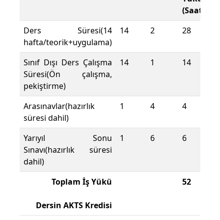
(Saat)
Ders Süresi(14
14
2
28
hafta/teorik+uygulama)
Sınıf Dışı Ders Çalışma
14
1
14
Süresi(Ön çalışma,
pekiştirme)
Arasınavlar(hazırlık
1
4
4
süresi dahil)
Yarıyıl Sonu
1
6
6
Sınavı(hazırlık süresi
dahil)
Toplam İş Yükü
52
Dersin AKTS Kredisi