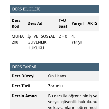
DERS BİLGİLERİ
Ders
T+U
Ders Ad
Yarıyıl
AKTS
Kod
Saat
MUHA
İŞ VE SOSYAL
2 + 0
4.
208
GÜVENLİK
Yarıyıl
HUKUKU
DERS TANIMI
Ders Düzeyi
Ön Lisans
Ders Türü
Zorunlu
Dersin Amacı
Bu ders ile öğrencinin iş ve
sosyal güvenlik hukukunu
ve kavramlarını öğrenmesi