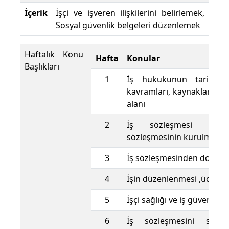
İçerik
İşçi ve işveren ilişkilerini belirlemek,
Sosyal güvenlik belgeleri düzenlemek
Haftalık Konu
Hafta
Konular
Başlıkları
1
İş hukukunun tarihsel 
kavramları, kaynakları ve
alanı
2
İş sözleşmesi kavr
sözleşmesinin kurulması
3
İş sözleşmesinden doğan 
4
İşin düzenlenmesi ,ücret 
5
İşçi sağlığı ve iş güvenliği
6
İş sözleşmesini sona