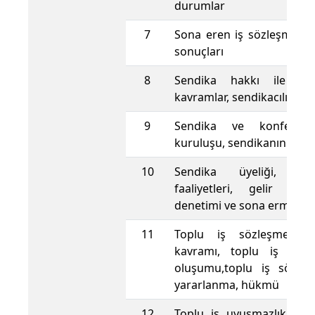
durumlar
7
Sona eren iş sözleşmesin
sonuçları
8
Sendika hakkı ile ilgi
kavramlar, sendikacılığın 
9
Sendika ve konfederas
kuruluşu, sendikanın orga
10
Sendika üyeliği, send
faaliyetleri, gelir ve g
denetimi ve sona ermesi
11
Toplu iş sözleşmesi 
kavramı, toplu iş sözl
oluşumu,toplu iş sözle
yararlanma, hükmü
12
Toplu iş uyuşmazlıkları