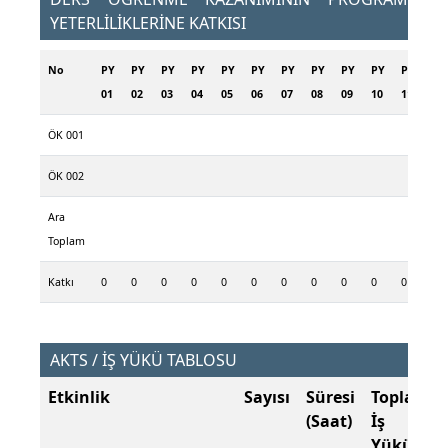
YETERLİLİKLERİNE KATKISI
No
PY
PY
PY
PY
PY
PY
PY
PY
PY
PY
PY
PY
01
02
03
04
05
06
07
08
09
10
11
12
ÖK 001
ÖK 002
Ara
Toplam
Katkı
0
0
0
0
0
0
0
0
0
0
0
0
AKTS / İŞ YÜKÜ TABLOSU
Etkinlik
Sayısı
Süresi
Toplam
(Saat)
İş
Yükü