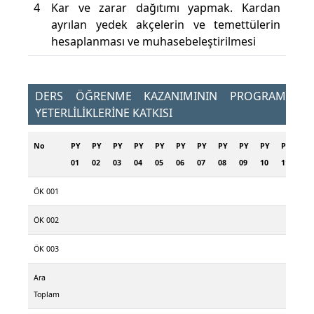
4
Kar ve zarar dağıtımı yapmak. Kardan
ayrılan yedek akçelerin ve temettülerin
hesaplanması ve muhasebeleştirilmesi
DERS ÖĞRENME KAZANIMININ PROGRAM
YETERLİLİKLERİNE KATKISI
No
PY
PY
PY
PY
PY
PY
PY
PY
PY
PY
PY
PY
01
02
03
04
05
06
07
08
09
10
11
12
ÖK 001
ÖK 002
ÖK 003
Ara
Toplam