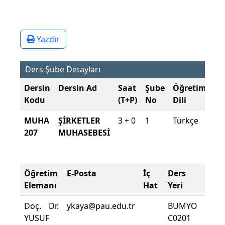
Yazdır
Ders Şube Detayları
Dersin
Dersin Ad
Saat
Şube
Öğretim
Şu
Kodu
(T+P)
No
Dili
Dö
MUHA
ŞİRKETLER
3 + 0
1
Türkçe
20
207
MUHASEBESİ
20
Gü
Öğretim
E-Posta
İç
Ders
Dev
Elemanı
Hat
Yeri
Zoru
Doç. Dr.
ykaya@pau.edu.tr
BUMYO
Ders
YUSUF
C0201
Dev