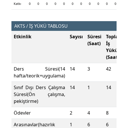
Katkı
0
0
0
0
0
0
0
0
0
0
0
0
AKTS / İŞ YÜKÜ TABLOSU
Etkinlik
Sayısı
Süresi
Toplam
(Saat)
İş
Yükü
(Saat)
Ders Süresi(14
14
3
42
hafta/teorik+uygulama)
Sınıf Dışı Ders Çalışma
14
1
14
Süresi(Ön çalışma,
pekiştirme)
Ödevler
2
4
8
Arasınavlar(hazırlık
1
6
6