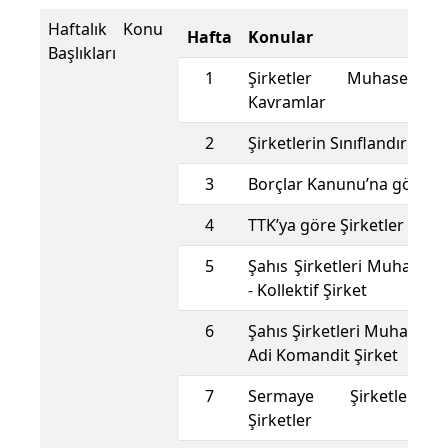
Haftalık Konu
Hafta
Konular
Başlıkları
1
Şirketler Muhasebes
Kavramlar
2
Şirketlerin Sınıflandırılmas
3
Borçlar Kanunu’na göre Şi
4
TTK’ya göre Şirketler
5
Şahıs Şirketleri Muhasebe
- Kollektif Şirket
6
Şahıs Şirketleri Muhasebe 
Adi Komandit Şirket
7
Sermaye Şirketleri 
Şirketler