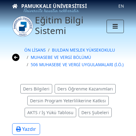
PAMUKKALE ÜNIVERSITESI
EN
Üniversite hayatın rehberidir
Eğitim Bilgi
Sistemi
ÖN LİSANS
BULDAN MESLEK YÜKSEKOKULU
MUHASEBE VE VERGİ BÖLÜMÜ
506 MUHASEBE VE VERGİ UYGULAMALARI (İ.Ö.)
Ders Bilgileri
Ders Öğrenme Kazanımları
Dersin Program Yeterlilikerine Katkısı
AKTS / İş Yükü Tablosu
Ders Şubeleri
Yazdır