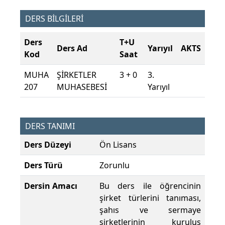
DERS BİLGİLERİ
Ders
T+U
Ders Ad
Yarıyıl
AKTS
Kod
Saat
MUHA
ŞİRKETLER
3 + 0
3.
207
MUHASEBESİ
Yarıyıl
DERS TANIMI
Ders Düzeyi
Ön Lisans
Ders Türü
Zorunlu
Dersin Amacı
Bu ders ile öğrencinin
şirket türlerini tanıması,
şahıs ve sermaye
şirketlerinin kuruluş