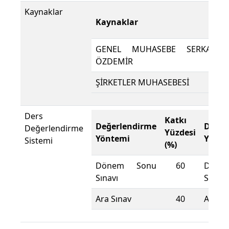
Kaynaklar
Kaynaklar
D
GENEL MUHASEBE SERKAN
ÖZDEMİR
ŞİRKETLER MUHASEBESİ
Ders
Katkı
Değerlendirme
Değer
Değerlendirme
Yüzdesi
Yöntemi
Yönte
Sistemi
(%)
Dönem Sonu
60
Döne
Sınavı
Sınavı
Ara Sınav
40
Ara Sı