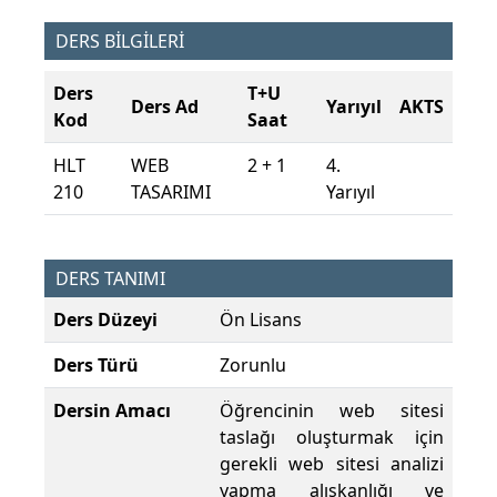
DERS BİLGİLERİ
Ders
T+U
Ders Ad
Yarıyıl
AKTS
Kod
Saat
HLT
WEB
2 + 1
4.
210
TASARIMI
Yarıyıl
DERS TANIMI
Ders Düzeyi
Ön Lisans
Ders Türü
Zorunlu
Dersin Amacı
Öğrencinin web sitesi
taslağı oluşturmak için
gerekli web sitesi analizi
yapma alışkanlığı ve