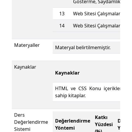
Gösterme, Saydamlık
13
Web Sitesi Çalışmaları
14
Web Sitesi Çalışmaları
Materyaller
Materyal belirtilmemiştir.
Kaynaklar
Kaynaklar
HTML ve CSS Konu içeriklerine
sahip kitaplar.
Ders
Katkı
Değerlendirme
Değer
Değerlendirme
Yüzdesi
Yöntemi
Yönte
Sistemi
(%)