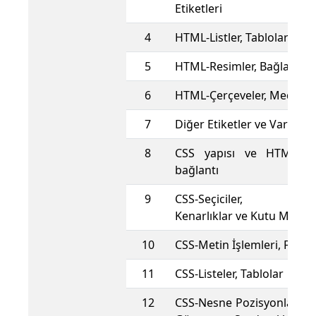
Etiketleri
4
HTML-Listler, Tablolar
5
HTML-Resimler, Bağlantıla
6
HTML-Çerçeveler, Medya
7
Diğer Etiketler ve Varlıklar
8
CSS yapısı ve HTML say
bağlantı
9
CSS-Seçiciler, Arkap
Kenarlıklar ve Kutu Modeli
10
CSS-Metin İşlemleri, Fontlar
11
CSS-Listeler, Tablolar
12
CSS-Nesne Pozisyonları, G