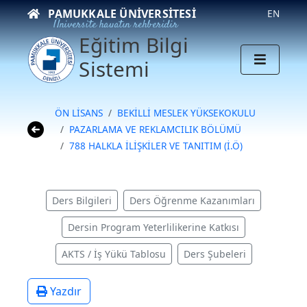
PAMUKKALE ÜNIVERSITESI
EN
Üniversite hayatın rehberidir
Eğitim Bilgi
Sistemi
ÖN LİSANS
BEKİLLİ MESLEK YÜKSEKOKULU
PAZARLAMA VE REKLAMCILIK BÖLÜMÜ
788 HALKLA İLİŞKİLER VE TANITIM (İ.Ö)
Ders Bilgileri
Ders Öğrenme Kazanımları
Dersin Program Yeterlilikerine Katkısı
AKTS / İş Yükü Tablosu
Ders Şubeleri
Yazdır