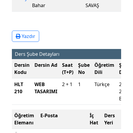
Bahar
SAVAŞ
Yazdır
Ders Şube Detayları
Dersin
Dersin Ad
Saat
Şube
Öğretim
Şube
Kodu
(T+P)
No
Dili
Döne
HLT
WEB
2 + 1
1
Türkçe
2021-
210
TASARIMI
2022
Bahar
Öğretim
E-Posta
İç
Ders
De
Elemanı
Hat
Yeri
Zo