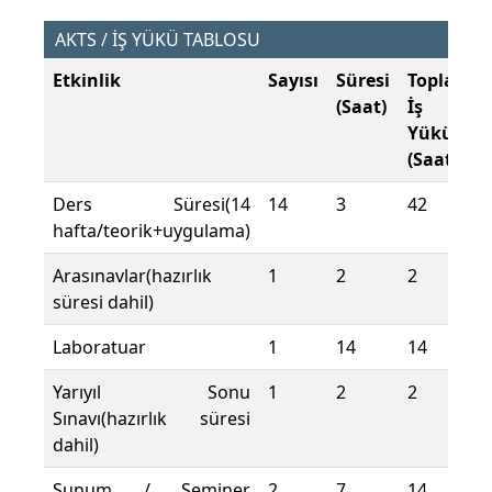
AKTS / İŞ YÜKÜ TABLOSU
Etkinlik
Sayısı
Süresi
Toplam
(Saat)
İş
Yükü
(Saat)
Ders Süresi(14
14
3
42
hafta/teorik+uygulama)
Arasınavlar(hazırlık
1
2
2
süresi dahil)
Laboratuar
1
14
14
Yarıyıl Sonu
1
2
2
Sınavı(hazırlık süresi
dahil)
Sunum / Seminer
2
7
14