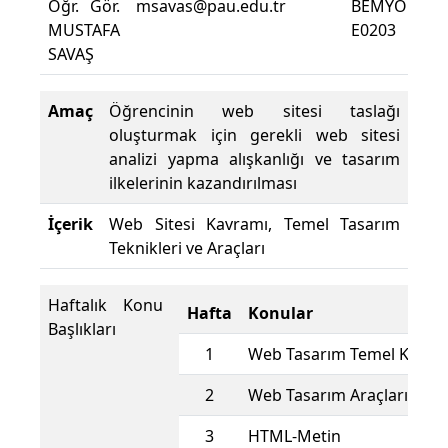
Öğr. Gör.
msavas@pau.edu.tr
BEMYO
Der
MUSTAFA
E0203
De
SAVAŞ
Yüz
Amaç
Öğrencinin web sitesi taslağı
oluşturmak için gerekli web sitesi
analizi yapma alışkanlığı ve tasarım
ilkelerinin kazandırılması
İçerik
Web Sitesi Kavramı, Temel Tasarım
Teknikleri ve Araçları
Haftalık Konu
Hafta
Konular
Başlıkları
1
Web Tasarım Temel Kavra
2
Web Tasarım Araçları ve 
3
HTML-Metin Biçiml