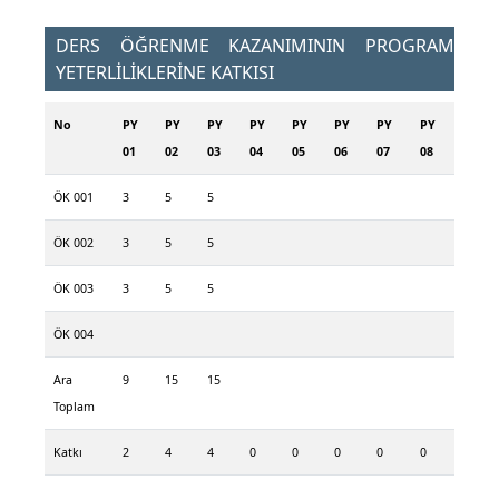
DERS ÖĞRENME KAZANIMININ PROGRAM
YETERLİLİKLERİNE KATKISI
No
PY
PY
PY
PY
PY
PY
PY
PY
01
02
03
04
05
06
07
08
ÖK 001
3
5
5
ÖK 002
3
5
5
ÖK 003
3
5
5
ÖK 004
Ara
9
15
15
Toplam
Katkı
2
4
4
0
0
0
0
0