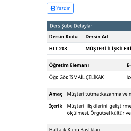
Yazdır
Ders Şube Detayları
Dersin Kodu
Dersin Ad
HLT 203
MÜŞTERİ İLİŞKİLER
Öğretim Elemanı
E
Öğr. Gör. İSMAİL ÇELİKAK
i
Amaç
Müşteri tutma ;kazanma ve müş
İçerik
Müşteri ilişkilerini geliştir
ölçülmesi, Örgütsel kültür ve
Haftalık Konu Başlıkları