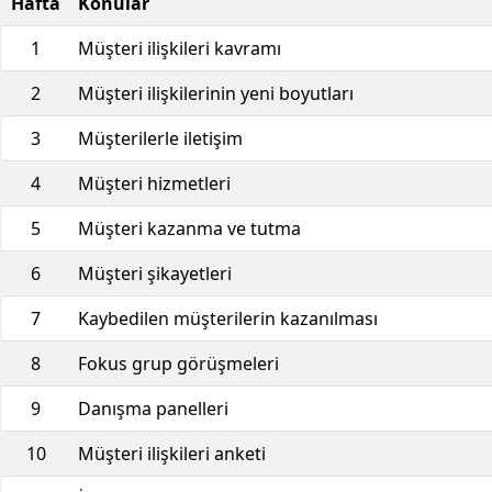
Hafta
Konular
1
Müşteri ilişkileri kavramı
2
Müşteri ilişkilerinin yeni boyutları
3
Müşterilerle iletişim
4
Müşteri hizmetleri
5
Müşteri kazanma ve tutma
6
Müşteri şikayetleri
7
Kaybedilen müşterilerin kazanılması
8
Fokus grup görüşmeleri
9
Danışma panelleri
10
Müşteri ilişkileri anketi