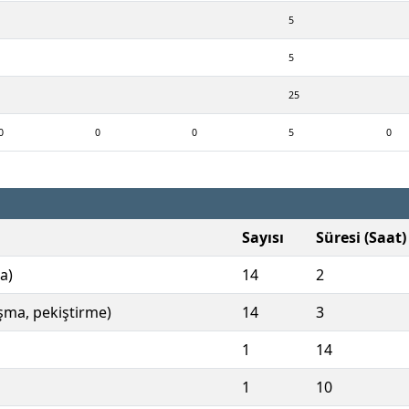
5
5
25
0
0
0
5
0
Sayısı
Süresi (Saat)
a)
14
2
ışma, pekiştirme)
14
3
1
14
1
10