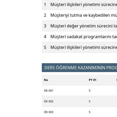
1
Müşteri ilişkileri yönetimi süreci
2
Müşteriyi tutma ve kaybedilen mü
3
Müşteri değer yönetim sürecini ta
4
Müşteri sadakat programlarını ta
5
Müşteri ilişkileri yönetimi sürecine
DERS ÖĞRENME KAZANIMININ PROGR
No
PY 01
ÖK 001
5
ÖK 002
5
ÖK 003
5