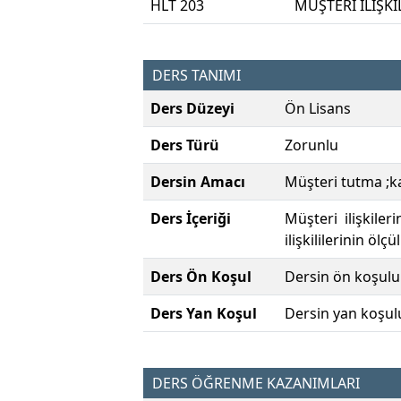
HLT 203
MÜŞTERİ İLİŞKİ
DERS TANIMI
Ders Düzeyi
Ön Lisans
Ders Türü
Zorunlu
Dersin Amacı
Müşteri tutma ;ka
Ders İçeriği
Müşteri ilişkile
ilişkililerinin öl
Ders Ön Koşul
Dersin ön koşulu
Ders Yan Koşul
Dersin yan koşul
DERS ÖĞRENME KAZANIMLARI