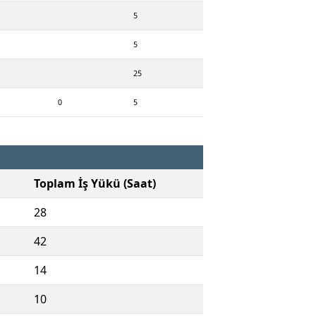
5
5
25
0
5
Toplam İş Yükü (Saat)
28
42
14
10