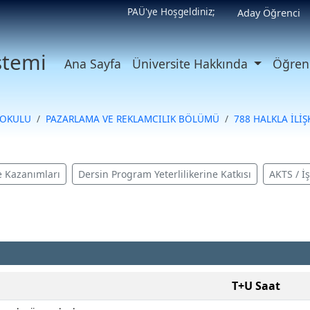
PAÜ'ye Hoşgeldiniz;
Aday Öğrenci
istemi
Ana Sayfa
Üniversite Hakkında
Öğrenc
KOKULU
PAZARLAMA VE REKLAMCILIK BÖLÜMÜ
788 HALKLA İLİŞK
 Kazanımları
Dersin Program Yeterlilikerine Katkısı
AKTS / İ
T+U Saat