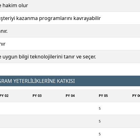
ne hakim olur
şteriyi kazanma programlarını kavrayabilir
nır.
nır
 uygun bilgi teknolojilerini tanır ve seçer.
AM YETERLİLİKLERİNE KATKISI
PY 02
PY 03
PY 04
PY 05
PY 0
5
5
5