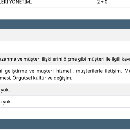
LERİ YÖNETİMİ
2 + 0
zanma ve müşteri ilişkilerini ölçme gibi müşteri ile ilgili k
rini geliştirme ve müşteri hizmeti, müşterilerle iletişim,
çülmesi, Örgütsel kültür ve değişim.
 yok.
u yok.