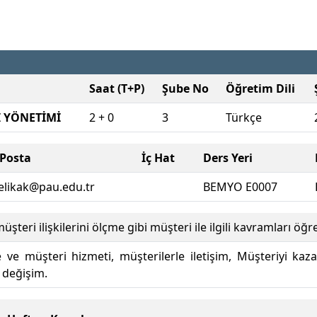
Saat (T+P)
Şube No
Öğretim Dili
İ YÖNETİMİ
2 + 0
3
Türkçe
-Posta
İç Hat
Ders Yeri
celikak@pau.edu.tr
BEMYO E0007
teri ilişkilerini ölçme gibi müşteri ile ilgili kavramları öğ
me ve müşteri hizmeti, müşterilerle iletişim, Müşteriyi kaz
 değişim.