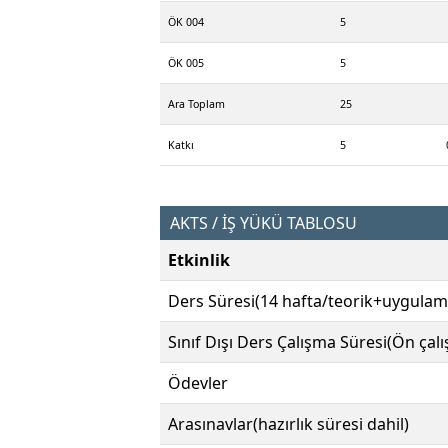
ÖK 004
5
ÖK 005
5
Ara Toplam
25
Katkı
5
AKTS / İŞ YÜKÜ TABLOSU
Etkinlik
Ders Süresi(14 hafta/teorik+uygulam
Sınıf Dışı Ders Çalışma Süresi(Ön çal
Ödevler
Arasınavlar(hazırlık süresi dahil)