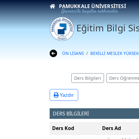
PAMUKKALE ÜNIVERSITESI
Üniversite hayatın rehberidir
Eğitim Bilgi S
ÖN LİSANS
BEKİLLİ MESLEK YÜKSE
Ders Bilgileri
Ders Öğrenme
Yazdır
DERS BİLGİLERİ
Ders Kod
Ders Ad